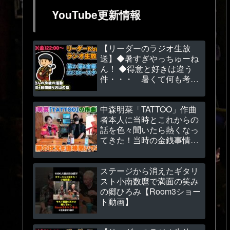
YouTube更新情報
【リーダーのラジオ生放
送】◆暑すぎやっちゅーね
ん！ ◆得意と好きは違う
件・・・ 暑くて何も考え
れません💦
中森明菜「TATTOO」作曲
者本人に当時とこれからの
話を色々聞いたら熱くなっ
てきた！当時の金銭事情も
～（関根安里さん）
【Room3の見れるラジオ】
ステージから消えたギタリ
スト小南数麿で満面の笑み
の郷ひろみ【Room3ショー
ト動画】