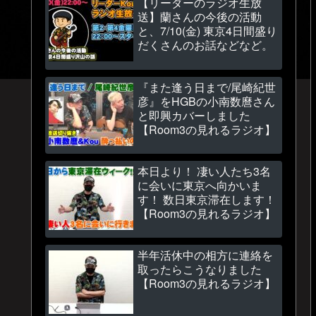
【リーダーのラジオ生放
送】蘭さんの今後の活動
と、7/10(金) 東京4日間盛り
だくさんのお話などなど。
『また逢う日まで/尾崎紀世
彦』をHGBの小南数麿さん
と即興カバーしました
【Room3の見れるラジオ】
本日より！ 凄い人たち3名
に会いに東京へ向かいま
す！ 数日東京滞在します！
【Room3の見れるラジオ】
半年活休中の相方に連絡を
取ったらこうなりました
【Room3の見れるラジオ】