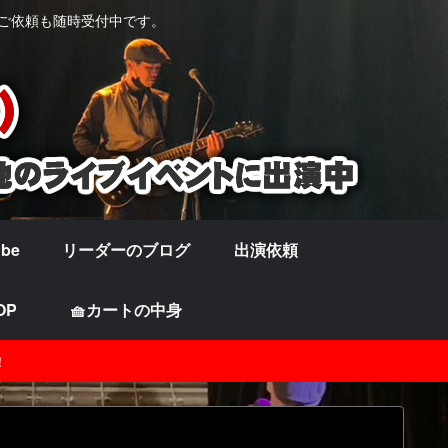
の他ご依頼も随時受付中です。
ube
リーダーのブログ
出演依頼
OP
🧺カートの中身
！