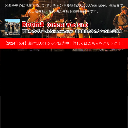
関西を中心に活動するバンド。チャンネル登録30,000人YouTuber。生演奏で
の出演依頼、その他ご依頼も随時受付中です。
【2024年5月】新作CDとTシャツ販売中！詳しくはこちらをクリック！！