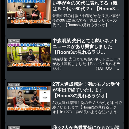
い事が今の30代に表れてる（親
は５０代～60代？）【Room3の
見れるラジオ】
音楽の好みは親の影響がかなり強い事が
今の30代に表れてる（親は５０代～60
代？）【Room3の見れるラジオ】
▶1907 👍65１００％という訳ではござ
いませんが、SNSでシンガーさんやミュ
ージシャンを見るとそう言う風に思いま
中森明菜 先日とても熱いネット
YouTube
す。◆メンバーシ...
ニュースがあり興奮しました
【Room3の見れるラジ
オ】
中森明菜 先日とても熱いネットニュース
（TATTOO 十戒 飾りじゃない
があり興奮しました【Room3の見れるラ
ジオ】 （TATTOO 十
のよ涙は DESIRE）
戒 飾りじゃないのよ涙は DESIRE）
▶5269 👍136その記事です（Yahooニュ
ース）◆オリジナル曲CD・グッズ販...
2万人達成感謝！例のモノの受付
YouTube
が本日で終了いたします
【Room3の見れるラジオ】
2万人達成感謝！例のモノの受付が本日で
終了いたします【Room3の見れるラジ
オ】▶1273 👍63長いような短いような
道のりでしたが、また1つ大きな区切りを
迎えました！◆ご注文受付本日6/15(木)終
了★『私は女です！』Tシャツ新発売！2
我々2人が恋愛関係にならない深
YouTube