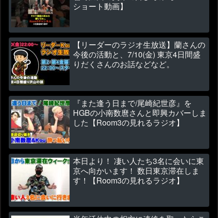
ショート動画】
【リーダーのラジオ生放送】蘭さんの
今後の活動と、7/10(金) 東京4日間盛
りだくさんのお話などなど。
『また逢う日まで/尾崎紀世彦』を
HGBの小南数麿さんと即興カバーしま
した【Room3の見れるラジオ】
本日より！ 凄い人たち3名に会いに東
京へ向かいます！ 数日東京滞在しま
す！【Room3の見れるラジオ】