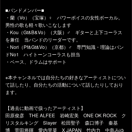
■バンドメンバー■
・蘭（Vo）（宝塚）♀ パワーボイスの女性ボーカル。
男性の歌も軽々歌いこなします
・Kou（Gt&B&Vo）（大阪）♂ ギターと上下コーラス
を兼任 当バンドのリーダーです。
・Nori（Pf&Gt&Vo）（京都）♂ 専門知識・理論はバン
ドNo1 ハイトーンコーラスも担当
・ベース、ドラムはサポート
※本チャンネルでは自分たちの好きなアーティストについ
て話したり、自分たちの活動について話したりしており
ます。
【過去に動画で扱ったアーティスト】
田原俊彦 THE ALFEE 岩崎宏美 ONE OK ROCK ク
リスタルキング Slayer 松田聖子 森口博子 秦基
博 菅田将暉 愛内里菜 X JAPAN 竹内力 中島みゆ