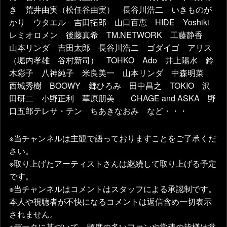
き 荒井由実（松任谷由実） 長谷川浩二 いきものが
かり ウタエル 吉田拓郎 山口百恵 HIDE Yoshiki
レミオロメン 後藤真希 TM.NETWORK 工藤静香
山本リンダ 吉田太郎 長谷川浩二 ゴダイゴ アリス
（堀内孝雄 谷村新司） TOHKO Ado 井上陽水 鈴
木彩子 八神純子 米良美一 山本リンダ 中森明菜
西城秀樹 BOOWY 郷ひろみ 田中昌之 TOKIO 沢
田研二 小野正利 華原朋美 CHAGE and ASKA 野
口五郎テレサ・テン ちあきなおみ など・・・
※当チャンネルは主観で語っておりますことをご了承くだ
さい。
※取り上げたアーティストさんは継続して取り上げる予定
です。
※当チャンネルはコメントはスタッフによる承認制です。
本人や視聴者が不快になるコメントは返信含め一切表示
されません。
※データに基づいて、頻度の多いファンや常連の皆様は常