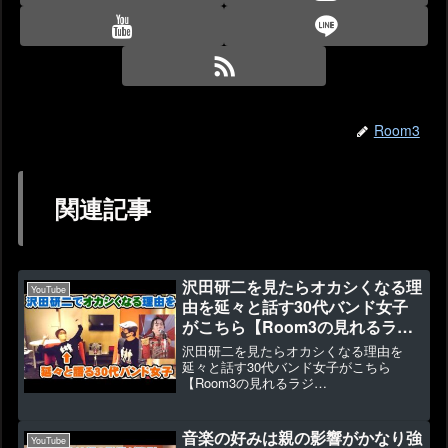
Room3
関連記事
沢田研二を見たらオカシくなる理
YouTube
由を延々と話す30代バンド女子
がこちら【Room3の見れるラジ
オ】 （ジュリ
沢田研二を見たらオカシくなる理由を
ー TOKIO 花の首飾り 青い
延々と話す30代バンド女子がこちら
【Room3の見れるラジ
鳥 恋のバッド・チューニング）
オ】 （ジュリー
TOKIO 花の首飾り 青い鳥 恋のバッ
ド・チューニング）▶22673 👍
音楽の好みは親の影響がかなり強
YouTube
316【Room3 新作Tシャツは直販でこ...