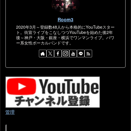
Room3
2020年3月～登録数48人から本格的にYouTubeスター
ト。街宣ライブをこなしつつYouTubeを始めた後2年
後～神戸・大阪・銀座・横浜でワンマンライブ。パワ
ー系女性ボーカルバンドです。
管理