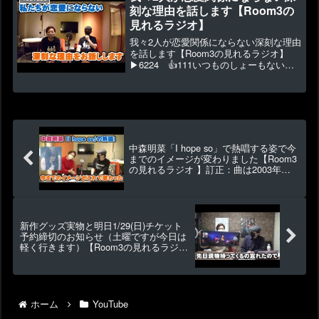
万...
刻な理由を話します【Room3の
見れるラジオ】
我々2人が恋愛関係にならない深刻な理由
を話します【Room3の見れるラジオ】
▶6224 👍111いつものしょーもない話
です【Room3 新作Tシャツは直販でこち
らからです】◆オリジナル曲CD・グッズ
販売 ⇒ ◆視聴者投稿 ⇒ ◆寄付・プレ
ゼ...
中森明菜「I hope so」で熱唱する姿で今
までのイメージが変わりました【Room3
の見れるラジオ 】訂正：曲は2003年発
表ですが、LIVEは2009年でご年齢の計算
が違いました。
新作グッズ実物と明日1/29(日)チケット
予約締切のお知らせ（土曜ですが今日は
軽く行きます）【Room3の見れるラジ
オ】
ホーム
YouTube