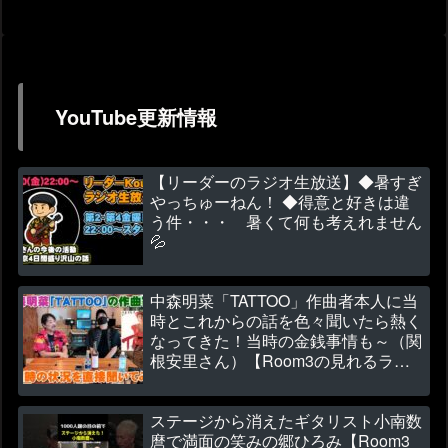
YouTube更新情報
【リーダーのラジオ生放送】◆暑すぎ
やっちゅーねん！ ◆得意と好きは違
う件・・・ 暑くて何も考えれません
💦
中森明菜「TATTOO」作曲者本人に当
時とこれからの話を色々聞いたら熱く
なってきた！当時の金銭事情も～（関
根安里さん）【Room3の見れるラジ
オ】
ステージから消えたギタリスト小南数
麿で満面の笑みの郷ひろみ【Room3