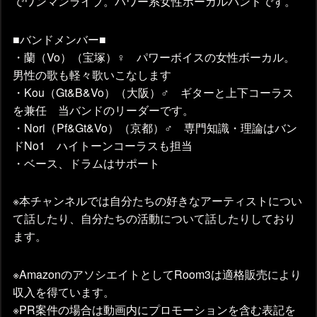
でワンマンライブ。パワー系女性ボーカルバンドです。
■バンドメンバー■
・蘭（Vo）（宝塚）♀ パワーボイスの女性ボーカル。
男性の歌も軽々歌いこなします
・Kou（Gt&B&Vo）（大阪）♂ ギターと上下コーラス
を兼任 当バンドのリーダーです。
・Nori（Pf&Gt&Vo）（京都）♂ 専門知識・理論はバン
ドNo1 ハイトーンコーラスも担当
・ベース、ドラムはサポート
※本チャンネルでは自分たちの好きなアーティストについ
て話したり、自分たちの活動について話したりしており
ます。
※AmazonのアソシエイトとしてRoom3は適格販売により
収入を得ています。
※PR案件の場合は動画内にプロモーションを含む表記を