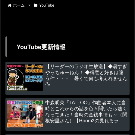
ホーム
YouTube
YouTube更新情報
【リーダーのラジオ生放送】◆暑すぎ
やっちゅーねん！ ◆得意と好きは違
う件・・・ 暑くて何も考えれません
💦
中森明菜「TATTOO」作曲者本人に当
時とこれからの話を色々聞いたら熱く
なってきた！当時の金銭事情も～（関
根安里さん）【Room3の見れるラジ
オ】