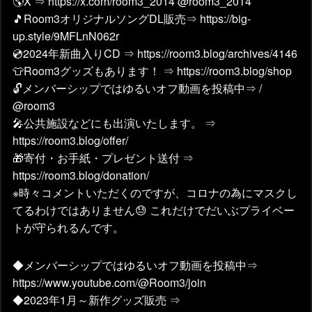
🌎X ⇒ https://x.com/room3_2014 @room3_2014
🎵Room3オリジナルソングDL販売⇒ https://big-
up.style/9MFLnN062r
💿2024年新曲入りCD ⇒ https://room3.blog/archives/4146
👕Room3グッズもあります！ ⇒ https://room3.blog/shop
🔓メンバーシップではゆるいオフ動画を投稿中⇒ /
@room3
🎤公共施設などにも出演いたします。 ⇒
https://room3.blog/offer/
🎁寄付・お手紙・プレゼント送付 ⇒
https://room3.blog/donation/
※時々コメントいただくのですが、コロナの為にマスクし
てるわけではありません😓 これだけでだいぶプライベー
トが守られるんです。
◆メンバーシップではゆるいオフ動画を投稿中⇒
https://www.youtube.com/@Room3/join
◆2023年1月～新作グッズ販売 ⇒