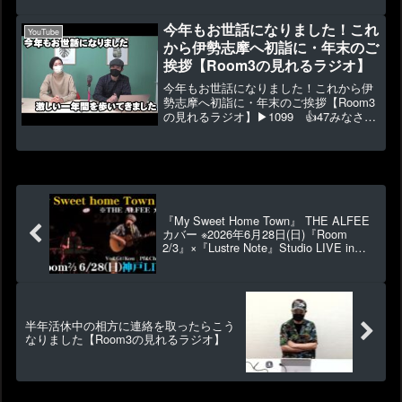
神撃 - ギミチョコ）▶44474 👍1147次
回もっと色々話す...
今年もお世話になりました！これ
YouTube
から伊勢志摩へ初詣に・年末のご
挨拶【Room3の見れるラジオ】
今年もお世話になりました！これから伊
勢志摩へ初詣に・年末のご挨拶【Room3
の見れるラジオ】▶1099 👍47みなさま
今年もお世話になりました！来年も適当
によろしくお願いいたします
m(__)m◆2023/2/4(土)我々、東京銀座で
単独LI...
『My Sweet Home Town』 THE ALFEE
カバー ※2026年6月28日(日)『Room
2/3』×『Lustre Note』Studio LIVE in
KOBE
半年活休中の相方に連絡を取ったらこう
なりました【Room3の見れるラジオ】