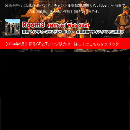
関西を中心に活動するバンド。チャンネル登録30,000人YouTuber。生演奏で
の出演依頼、その他ご依頼も随時受付中です。
【2024年5月】新作CDとTシャツ販売中！詳しくはこちらをクリック！！