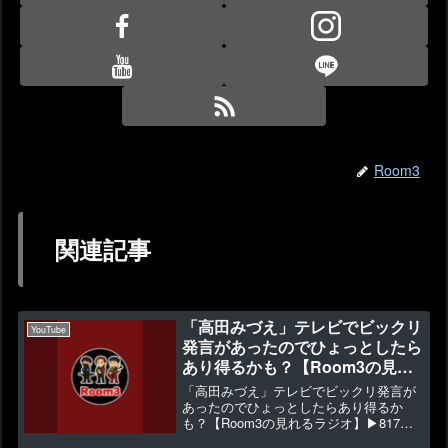
Room3
関連記事
「高田みづえ」テレビでビックリ
YouTube
発言があったのでひょっとしたら
あり得るかも？【Room3の見れ
るラジオ】
「高田みづえ」テレビでビックリ発言が
あったのでひょっとしたらあり得るか
も？【Room3の見れるラジオ】▶817
👍33鶴瓶孝太郎転職したら人生○○だった