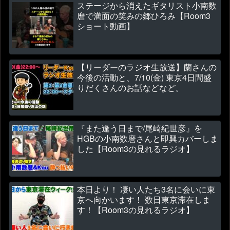
ステージから消えたギタリスト小南数
麿で満面の笑みの郷ひろみ【Room3
ショート動画】
【リーダーのラジオ生放送】蘭さんの
今後の活動と、7/10(金) 東京4日間盛
りだくさんのお話などなど。
『また逢う日まで/尾崎紀世彦』を
HGBの小南数麿さんと即興カバーしま
した【Room3の見れるラジオ】
本日より！ 凄い人たち3名に会いに東
京へ向かいます！ 数日東京滞在しま
す！【Room3の見れるラジオ】