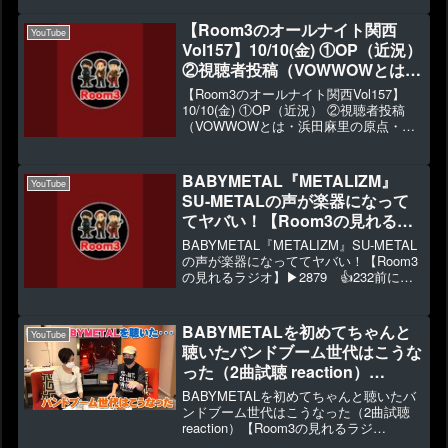
件に出演されておりました。アーカイ等
の配信が無いので残念ですが・・・🎤🎸
【Room3のオールナイト関西
YouTube
🥁7/26(土)...
Vol157】10/10(金) ①OP（近況）
②視聴者投稿（VOWWOWとは・
浜田麻里の原点・杉山清貴セルフ
【Room3のオールナイト関西Vol157】
カバー・前川清ファミリー・）
10/10(金) ①OP（近況） ②視聴者投稿
（VOWWOWとは・浜田麻里の原点・杉
③10月といえば！④ED
山清貴セルフカバー・前川清ファミリ
ー・）③10月といえば！④ED▶312 👍
17【Room3のオールナイト関西V...
BABYMETAL『METALIZM』
YouTube
SU-METALの声が楽器になって
てヤバい！【Room3の見れるラ
ジオ】
BABYMETAL『METALIZM』SU-METAL
の声が楽器になっててヤバい！【Room3
の見れるラジオ】▶2879 👍232前に見
たMOVIEで蘭が一番気になっていた楽曲
をもう一度聴いてみたら・・・インド？
と思ってしまったのですが、ど...
BABYMETALを初めてちゃんと
YouTube
聴いたバンドブーム世代はこうな
った（2曲試聴 reaction）
【Room3の見れるラジ
BABYMETALを初めてちゃんと聴いたバ
オ】 （Divine
ンドブーム世代はこうなった（2曲試聴
reaction）【Room3の見れるラジ
Attack – 神撃 - ギミチョコ）
オ】 （Divine Attack -