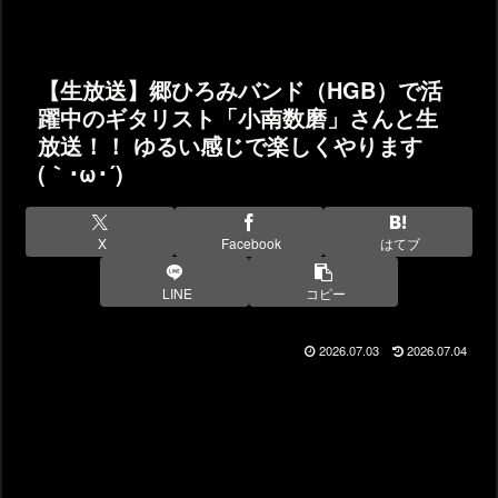
【生放送】郷ひろみバンド（HGB）で活
躍中のギタリスト「小南数磨」さんと生
放送！！ ゆるい感じで楽しくやります
(｀･ω･´)ゞ
X
Facebook
はてブ
LINE
コピー
2026.07.03
2026.07.04