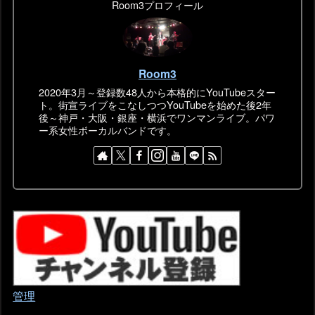
Room3プロフィール
Room3
2020年3月～登録数48人から本格的にYouTubeスター
ト。街宣ライブをこなしつつYouTubeを始めた後2年
後～神戸・大阪・銀座・横浜でワンマンライブ。パワ
ー系女性ボーカルバンドです。
管理