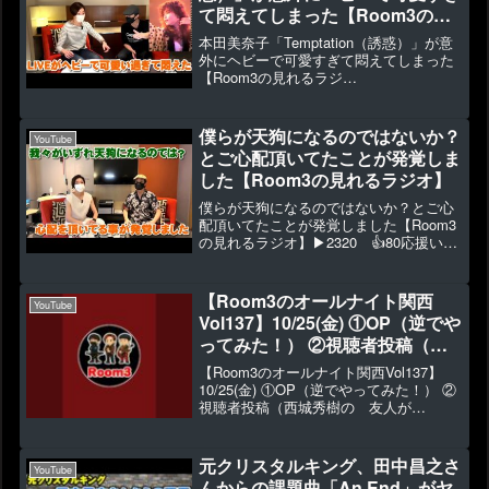
て悶えてしまった【Room3の見
れるラジオ】
本田美奈子「Temptation（誘惑）」が意
（1986年のマリリン つばさ
外にヘビーで可愛すぎて悶えてしまった
【Room3の見れるラジ
アメイジング・グレイス）
オ】 （1986年のマリリ
ン つばさ アメイジング・グレイス）
▶4704 👍92♪本田美奈子. -
僕らが天狗になるのではないか？
YouTube
Temptation...
とご心配頂いてたことが発覚しま
した【Room3の見れるラジオ】
僕らが天狗になるのではないか？とご心
配頂いてたことが発覚しました【Room3
の見れるラジオ】▶2320 👍80応援いた
だいてる方からコメントがあったのでそ
れに対してお答えいたします。◆メンバ
ーシップ始めました⇒ ◆2023年1月～新
【Room3のオールナイト関西
YouTube
作グッズ...
Vol137】10/25(金) ①OP（逆でや
ってみた！） ②視聴者投稿（西
城秀樹の 友人がBABYMETAL
【Room3のオールナイト関西Vol137】
狂 カレンダーなど・・・）③ち
10/25(金) ①OP（逆でやってみた！） ②
視聴者投稿（西城秀樹の 友人が
ょっとした話（肺炎流行）④ED
BABYMETAL狂 カレンダーな
ど・・・）③ちょっとした話（肺炎流
行）④ED▶413 👍20【Room3のオール
元クリスタルキング、田中昌之さ
YouTube
ナイ...
んからの課題曲「An End」がヤ