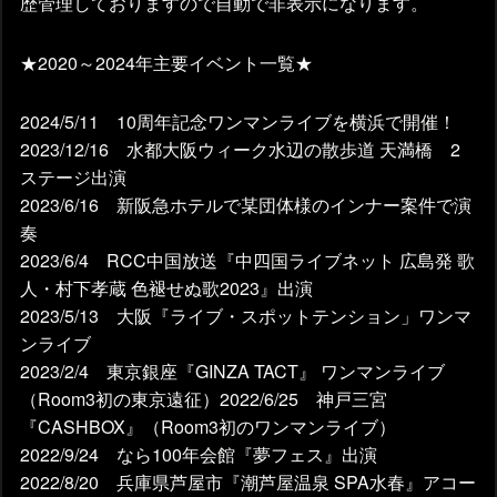
歴管理しておりますので自動で非表示になります。
★2020～2024年主要イベント一覧★
2024/5/11 10周年記念ワンマンライブを横浜で開催！
2023/12/16 水都大阪ウィーク水辺の散歩道 天満橋 2
ステージ出演
2023/6/16 新阪急ホテルで某団体様のインナー案件で演
奏
2023/6/4 RCC中国放送『中四国ライブネット 広島発 歌
人・村下孝蔵 色褪せぬ歌2023』出演
2023/5/13 大阪『ライブ・スポットテンション」ワンマ
ンライブ
2023/2/4 東京銀座『GINZA TACT』 ワンマンライブ
（Room3初の東京遠征）2022/6/25 神戸三宮
『CASHBOX』（Room3初のワンマンライブ）
2022/9/24 なら100年会館『夢フェス』出演
2022/8/20 兵庫県芦屋市『潮芦屋温泉 SPA水春』アコー