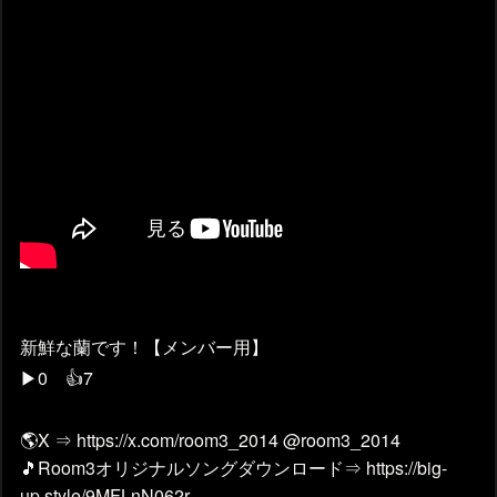
新鮮な蘭です！【メンバー用】
▶0 👍7
🌎X ⇒ https://x.com/room3_2014 @room3_2014
🎵Room3オリジナルソングダウンロード⇒ https://big-
up.style/9MFLnN062r