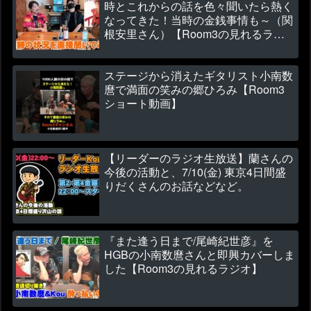
時とこれからの話を色々聞いたら熱く
なってきた！当時の金銭事情も～（関
根安里さん）【Room3の見れるラジ
オ】
ステージから消えたギタリスト小南数
麿で満面の笑みの郷ひろみ【Room3
ショート動画】
【リーダーのラジオ生放送】蘭さんの
今後の活動と、7/10(金) 東京4日間盛
りだくさんのお話などなど。
『また逢う日まで/尾崎紀世彦』を
HGBの小南数麿さんと即興カバーしま
した【Room3の見れるラジオ】