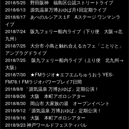
2018/5/25 野田阪神 福島区公認ストリートライブ
2018/6/13 源気温泉万博おゆば月1回定期ライブ
2018/6/17 あべのルシアス１F Aステージ ワンマンラ
イブ
2018/7/24 阪九フェリー船内ライブ（下り便 大阪→北
九州）
2018/7/25 大分市 小鳥と触れ合えるカフェ「ことりと」
アンプラグドライブ
2018/7/25 阪九フェリー船内ライブ（上り便 北九州→
大阪）
2018/7/30 ★FMラジオ★エフエムちゅうおう YES-
FM78.1 FMラジオパワープレイ7日間
2018/8/8 「源気温泉 万博おゆば」定期公演！
2018/8/26 大阪 本町アポロシアター
2018/8/30 岡山市 大家族の湯 オープンイベント
2018/9/12 「源気温泉 万博おゆば」定期公演！
2018/9/16 大阪 本町アポロシアター
2018/9/23 神戸ワールドフェスティバル