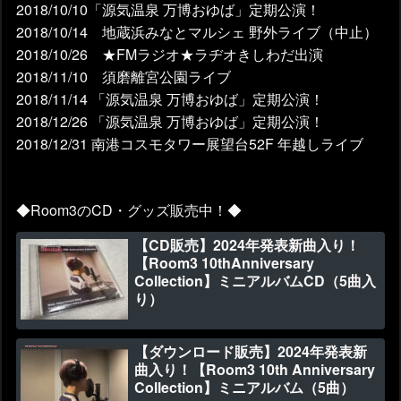
2018/10/10「源気温泉 万博おゆば」定期公演！
2018/10/14 地蔵浜みなとマルシェ 野外ライブ（中止）
2018/10/26 ★FMラジオ★ラヂオきしわだ出演
2018/11/10 須磨離宮公園ライブ
2018/11/14 「源気温泉 万博おゆば」定期公演！
2018/12/26 「源気温泉 万博おゆば」定期公演！
2018/12/31 南港コスモタワー展望台52F 年越しライブ
◆Room3のCD・グッズ販売中！◆
【CD販売】2024年発表新曲入り！
【Room3 10thAnniversary
Collection】ミニアルバムCD（5曲入
り）
【ダウンロード販売】2024年発表新
曲入り！【Room3 10th Anniversary
Collection】ミニアルバム（5曲）