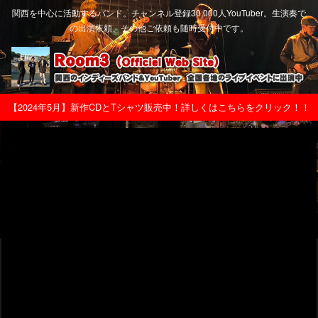
関西を中心に活動するバンド。チャンネル登録30,000人YouTuber。生演奏で
の出演依頼、その他ご依頼も随時受付中です。
【2024年5月】新作CDとTシャツ販売中！詳しくはこちらをクリック！！