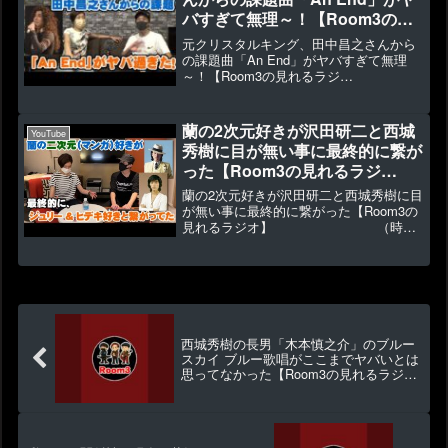
バすぎて無理～！【Room3の見
れるラジオ】 （大
元クリスタルキング、田中昌之さんから
都会 蜃気楼 愛をとりもど
の課題曲「An End」がヤバすぎて無理
～！【Room3の見れるラジ
せ！ ユリア・・・永遠に an-
オ】 （大都会 蜃気楼
end 時流）
愛をとりもどせ！ ユリア・・・永遠
に an-end 時流）▶10158 👍190先
蘭の2次元好きが沢田研二と西城
YouTube
日、元クリスタルキ...
秀樹に目が無い事に最終的に繋が
った【Room3の見れるラジ
オ】 （時の過行
蘭の2次元好きが沢田研二と西城秀樹に目
くままに ヤングマン
が無い事に最終的に繋がった【Room3の
見れるラジオ】 （時の
TOKIO ブルースカイ・ブル
過行くままに ヤングマン TOKIO ブ
ー）
ルースカイ・ブルー）▶8008 👍175
元々は2次元だけの話をしていたのです
が、結果的...
西城秀樹の長男「木本慎之介」のブルー
スカイ ブルー歌唱がここまでヤバいとは
思ってなかった【Room3の見れるラジ
オ】