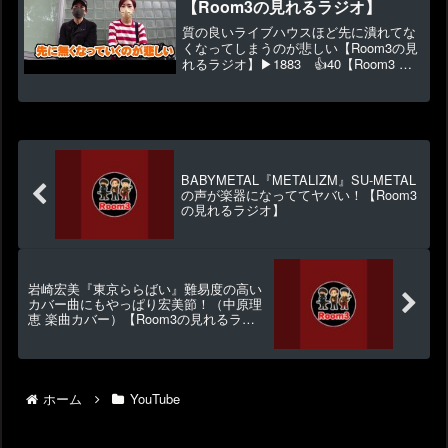
【Room3の見れるラジオ】
質の良いライブハウスほど先に潰れてな
くなってしまうのが悲しい【Room3の見
れるラジオ】▶1883 👍40【Room3 新
作Tシャツは直販でこちらからです】◆
オリジナル曲CD・グッズ販売 ⇒ ◆視聴
者投稿 ⇒ ◆寄付・プレゼント送付 ⇒
◆...
BABYMETAL『METALIZM』SU-METAL
の声が楽器になっててヤバい！【Room3
の見れるラジオ】
岩崎宏美『東京ららばい』難易度の高い
カバー曲にもやっぱり宏美節！（中原理
恵 楽曲カバー）【Room3の見れるラジ
オ】
ホーム
YouTube