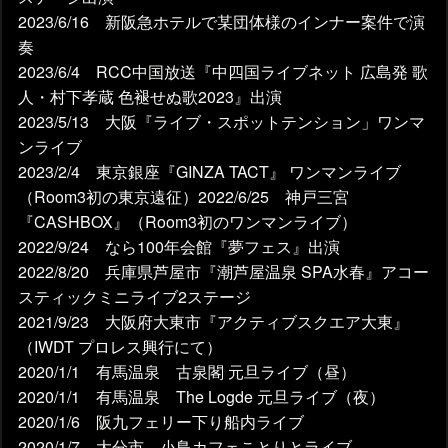
2023/6/16 新阪急ホテルで某団体様のインナー案件で演
奏
2023/6/4 RCC中国放送『中四国ライブネット 広島発 歌
人・村下孝蔵 色褪せぬ歌2023』出演
2023/5/13 大阪『ライブ・スポットテンション」ワンマ
ンライブ
2023/2/4 東京銀座『GINZA TACT』 ワンマンライブ
（Room3初の東京遠征）2022/6/25 神戸三宮
『CASHBOX』（Room3初のワンマンライブ）
2022/9/24 なら100年会館『夢フェス』出演
2022/8/20 兵庫県芦屋市『潮芦屋温泉 SPA水春』アコー
スティックミニライブ2ステージ
2021/9/23 大阪府大東市『アクティブスクエア大東』
（IWDT プロレス興行にて）
2020/1/1 有馬温泉 古泉閣 元旦ライブ（昼）
2020/1/1 有馬温泉 The Logde 元旦ライブ（夜）
2020/1/6 阪九フェリー下り船内ライブ
2020/1/7 大分市 小鳥カフェことりとライブ