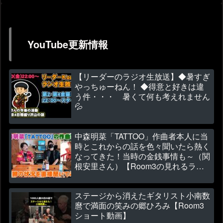
YouTube更新情報
【リーダーのラジオ生放送】◆暑すぎ
やっちゅーねん！ ◆得意と好きは違
う件・・・ 暑くて何も考えれません
💦
中森明菜「TATTOO」作曲者本人に当
時とこれからの話を色々聞いたら熱く
なってきた！当時の金銭事情も～（関
根安里さん）【Room3の見れるラジ
オ】
ステージから消えたギタリスト小南数
麿で満面の笑みの郷ひろみ【Room3
ショート動画】