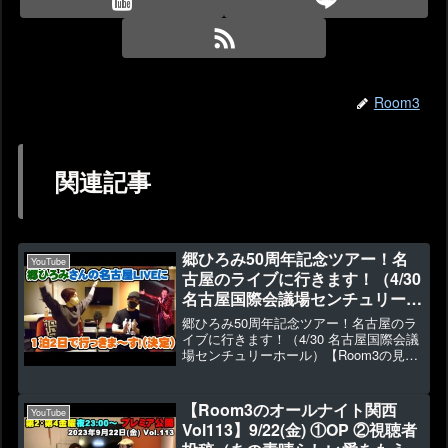
Room3
関連記事
郷ひろみ50周年記念ツアー！名
YouTube
古屋のライブに行きます！（4/30
名古屋国際会議場センチュリーホ
ール）【Room3の見れるラジ
郷ひろみ50周年記念ツアー！名古屋のラ
オ】 （お嫁サンバ
イブに行きます！（4/30 名古屋国際会議
場センチュリーホール）【Room3の見れ
GOLDFINGER’99 2億4千万の
るラジオ】 （お嫁サンバ
瞳）
GOLDFINGER'99 2億4千万の瞳）
▶3738 👍115【Room3 新作T...
【Room3のオールナイト関西
YouTube
Vol113】9/22(金) ①OP ②視聴者