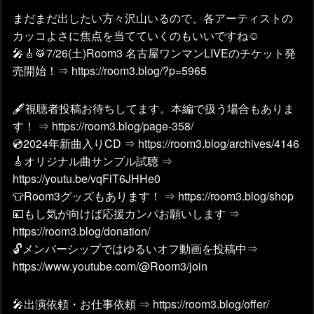
まだまだ出したい方々沢山いるので、各アーティストの
カッコよさに焦点を当てていくのもいいですね☺
🎤🎸🥁7/26(土)Room3 名古屋ワンマンLIVEのチケット発
売開始！⇒ https://room3.blog/?p=5965
🖋視聴者投稿お待ちしてます。本編で扱う場合もありま
す！ ⇒ https://room3.blog/page-358/
💿2024年新曲入りCD ⇒ https://room3.blog/archives/4146
🎸オリジナル曲サンプル試聴 ⇒
https://youtu.be/vqFiT6JHHe0
👕Room3グッズもあります！ ⇒ https://room3.blog/shop
💴もし気が向けば応援カンパお願いします ⇒
https://room3.blog/donation/
🔓メンバーシップではゆるいオフ動画を投稿中⇒
https://www.youtube.com/@Room3/join
🎤出演依頼・お仕事依頼 ⇒ https://room3.blog/offer/