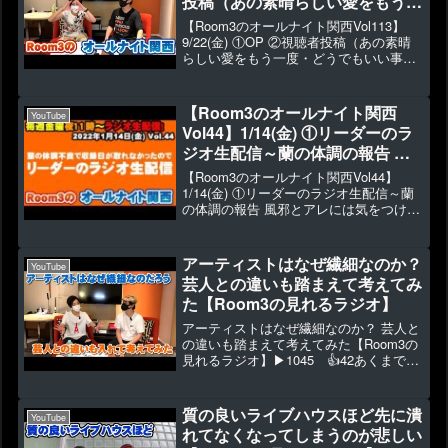
投稿（あの素晴らしい愛をもう一
度・どうでもいい事件・公式
【Room3のオールナイト関西Vol113】
LINEのコメント読みます）③ち
9/22(金) ①OP ②視聴者投稿（あの素晴
らしい愛をもう一度・どうでもいい事
ょとした話（値上げヤバい）
件・公式LINEのコメント読みます）③ち
④ED
ょとした話（値上げヤバい）
④ED▶828 👍31【Room3のオールナイ
【Room3のオールナイト関西
YouTube
ト関...
Vol44】1/14(金) ①リーダーのラ
ジオ生配信～蘭の体調の報告 風
邪とアレには気をつけろ！自宅よ
【Room3のオールナイト関西Vol44】
りラジオ配信、音声のみで（蘭の
1/14(金) ①リーダーのラジオ生配信～蘭
の体調の報告 風邪とアレには気をつけ
体調不良で収録日が取れなかった
ろ！自宅よりラジオ配信、音声のみで
ので）
（蘭の体調不良で収録日が取れなかった
ので）▶888 👍12という事情で、リー
アーティストはなぜ繊細なのか？
YouTube
ダーKo...
芸人との違いも踏まえて考えてみ
た【Room3の見れるラジオ】
アーティストはなぜ繊細なのか？ 芸人と
の違いも踏まえて考えてみた【Room3の
見れるラジオ】▶1045 👍42あくまで自
分たちの意見や感想なので、ふぅ～ん、
という感じで観てください。◆メンバー
シップ始めました⇒ ◆2023年1月～新作
質の良いライブハウスほど先に潰
YouTube
グッズ...
れてなくなってしまうのが悲しい