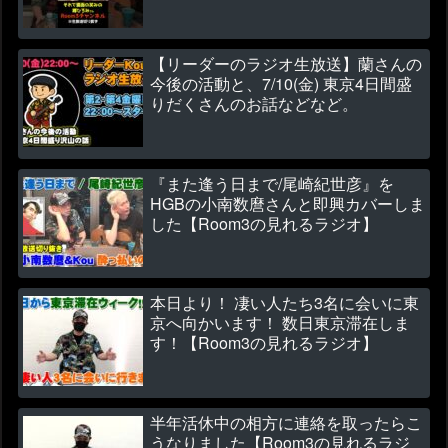
【リーダーのラジオ生放送】蘭さんの
今後の活動と、7/10(金) 東京4日間盛
りだくさんのお話などなど。
『また逢う日まで/尾崎紀世彦』を
HGBの小南数麿さんと即興カバーしま
した【Room3の見れるラジオ】
本日より！ 凄い人たち3名に会いに東
京へ向かいます！ 数日東京滞在しま
す！【Room3の見れるラジオ】
半年活休中の相方に連絡を取ったらこ
うなりました【Room3の見れるラジ