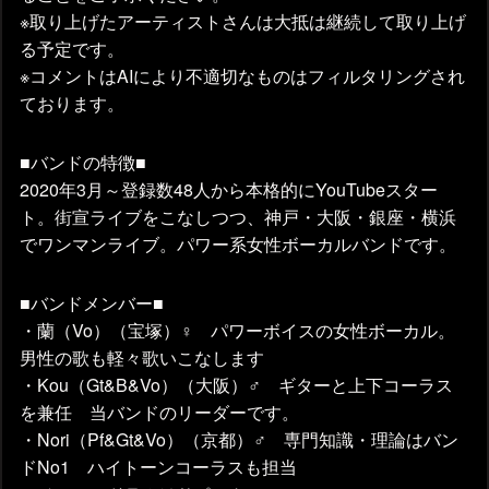
※取り上げたアーティストさんは大抵は継続して取り上げ
る予定です。
※コメントはAIにより不適切なものはフィルタリングされ
ております。
■バンドの特徴■
2020年3月～登録数48人から本格的にYouTubeスター
ト。街宣ライブをこなしつつ、神戸・大阪・銀座・横浜
でワンマンライブ。パワー系女性ボーカルバンドです。
■バンドメンバー■
・蘭（Vo）（宝塚）♀ パワーボイスの女性ボーカル。
男性の歌も軽々歌いこなします
・Kou（Gt&B&Vo）（大阪）♂ ギターと上下コーラス
を兼任 当バンドのリーダーです。
・Nori（Pf&Gt&Vo）（京都）♂ 専門知識・理論はバン
ドNo1 ハイトーンコーラスも担当