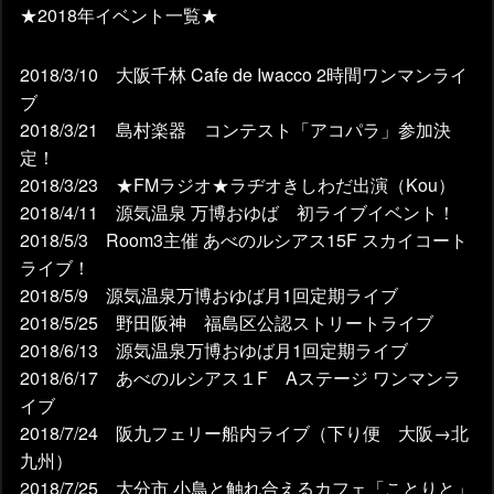
★2018年イベント一覧★
2018/3/10 大阪千林 Cafe de Iwacco 2時間ワンマンライ
ブ
2018/3/21 島村楽器 コンテスト「アコパラ」参加決
定！
2018/3/23 ★FMラジオ★ラヂオきしわだ出演（Kou）
2018/4/11 源気温泉 万博おゆば 初ライブイベント！
2018/5/3 Room3主催 あべのルシアス15F スカイコート
ライブ！
2018/5/9 源気温泉万博おゆば月1回定期ライブ
2018/5/25 野田阪神 福島区公認ストリートライブ
2018/6/13 源気温泉万博おゆば月1回定期ライブ
2018/6/17 あべのルシアス１F Aステージ ワンマンラ
イブ
2018/7/24 阪九フェリー船内ライブ（下り便 大阪→北
九州）
2018/7/25 大分市 小鳥と触れ合えるカフェ「ことりと」