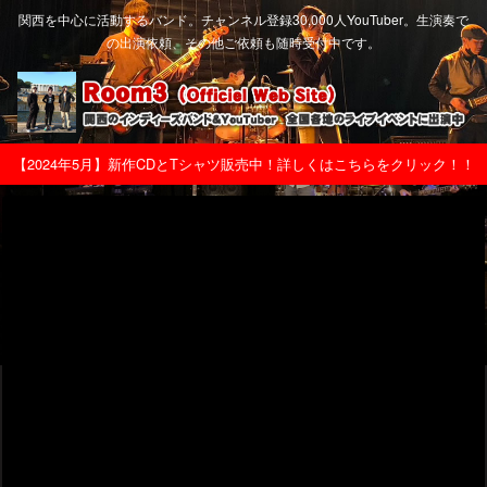
関西を中心に活動するバンド。チャンネル登録30,000人YouTuber。生演奏で
の出演依頼、その他ご依頼も随時受付中です。
【2024年5月】新作CDとTシャツ販売中！詳しくはこちらをクリック！！