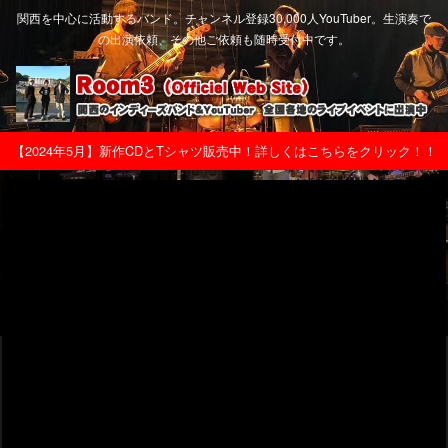
関西を中心に活動するバンド。チャンネル登録30,000人YouTuber。生演奏で
の出演依頼、その他ご依頼も随時受付中です。
【2024年5月】新作CDとTシャツ販売中！詳しくはこちらをクリック！！