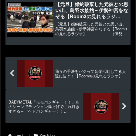
温泉 万博おゆば（大阪府吹田市）■極楽
【元旦】婚約破棄した元彼との思
YouTube
湯 堺泉北店（大阪府...
い出、鳥羽水族館～伊勢神宮をな
ぞる【Room3の見れるラジ
オ】 （伊勢志摩 お
【元旦】婚約破棄した元彼との思い出、
かげ横丁 内宮 近鉄電車 年末
鳥羽水族館～伊勢神宮をなぞる【Room3
の見れるラジオ】 （伊勢志
年始 年越し 1月1日）
摩 おかげ横丁 内宮 近鉄電車 年末
年始 年越し 1月1日）▶1272 👍36企
画して行こうと思ってたところが、また
また蘭さんが...
我々の手法をパクって音楽活動してる人
達に告ぐ！【Room3の見れるラジオ】
BABYMETAL「モモバンギャー！！」あ
のシーンでテンション爆上げでこれ好き
すぎる～（ヘドバンギャー！！
MOMOMETAL）【Room3の見れるラジ
オ】
ホーム
YouTube