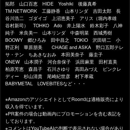
拓郎 山口百恵 HIDE Yoshiki 後藤真希
TM.NETWORK 工藤静香 山本リンダ 吉田太郎 長
谷川浩二 ゴダイゴ 上沼恵美子 アリス（堀内孝雄
谷村新司） TOHKO Ado 井上陽水 鈴木彩子 八神
純子 米良美一 山本リンダ 中森明菜 西城秀樹
BOOWY 郷ひろみ 田中昌之 TOKIO 沢田研二 小
野正利 華原朋美 CHAGE and ASKA 野口五郎テレ
サ・テン ちあきなおみ 本田美奈子 藤圭子
ONEW 山本潤子 河合奈保子 浜田麻里 田村直美
柏原芳恵 森昌子 石川さゆり 高田みづえ ピンクレ
ディー 杉山清貴 尾崎紀世彦 村下孝蔵
BABYMETAL LOVEBITESなど・・・
※AmazonのアソシエイトとしてRoom3は適格販売により
収入を得ています。
※PR案件の場合は動画内にプロモーションを含む表記を
しております。
※コメントはYouTubeAIの判断で表示されない場合があり