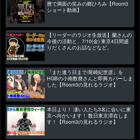
麿で満面の笑みの郷ひろみ【Room3
ショート動画】
【リーダーのラジオ生放送】蘭さんの
今後の活動と、7/10(金) 東京4日間盛
りだくさんのお話などなど。
『また逢う日まで/尾崎紀世彦』を
HGBの小南数麿さんと即興カバーしま
した【Room3の見れるラジオ】
本日より！ 凄い人たち3名に会いに東
京へ向かいます！ 数日東京滞在しま
す！【Room3の見れるラジオ】