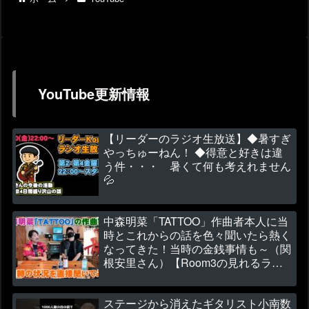
YouTube更新情報
【リーダーのラジオ生放送】◆暑すぎ
やっちゅーねん！ ◆得意と好きは違
う件・・・ 暑くて何も考えれません
💦
中森明菜「TATTOO」作曲者本人に当
時とこれからの話を色々聞いたら熱く
なってきた！当時の金銭事情も～（関
根安里さん）【Room3の見れるラジ
オ】
ステージから消えたギタリスト小南数