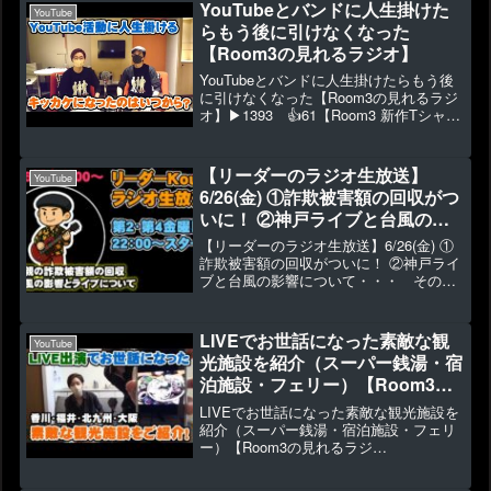
頼・お仕事依頼 ⇒ ◆複数アーティスト
YouTubeとバンドに人生掛けた
YouTube
でのイ...
らもう後に引けなくなった
【Room3の見れるラジオ】
YouTubeとバンドに人生掛けたらもう後
に引けなくなった【Room3の見れるラジ
オ】▶1393 👍61【Room3 新作Tシャツ
は直販でこちらからです】◆オリジナル
曲CD・グッズ販売 ⇒ ◆視聴者投稿 ⇒
◆寄付・プレゼント送付 ⇒ ◆B...
【リーダーのラジオ生放送】
YouTube
6/26(金) ①詐欺被害額の回収がつ
いに！ ②神戸ライブと台風の影
響について・・・ その他雑談と
【リーダーのラジオ生放送】6/26(金) ①
コメント読みます。
詐欺被害額の回収がついに！ ②神戸ライ
ブと台風の影響について・・・ その他
雑談とコメント読みます。▶0 👍0【リ
ーダーのラジオ生放送】6/26(金) ①詐欺
被害額の回収がついに！ ②神戸ライブと
LIVEでお世話になった素敵な観
YouTube
台...
光施設を紹介（スーパー銭湯・宿
泊施設・フェリー）【Room3の
見れるラジオ】
LIVEでお世話になった素敵な観光施設を
（香川県 福井県 福岡 北九
紹介（スーパー銭湯・宿泊施設・フェリ
ー）【Room3の見れるラジ
州 大阪）
オ】 （香川県 福井県
福岡 北九州 大阪）▶565 👍27■源気