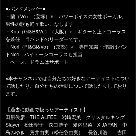
■バンドメンバー■
・蘭（Vo）（宝塚）♀ パワーボイスの女性ボーカル。
男性の歌も軽々歌いこなします
・Kou（Gt&B&Vo）（大阪）♂ ギターと上下コーラス
を兼任 当バンドのリーダーです。
・Nori（Pf&Gt&Vo）（京都）♂ 専門知識・理論はバン
ドNo1 ハイトーンコーラスも担当
・ベース、ドラムはサポート
※本チャンネルでは自分たちの好きなアーティストについ
て話したり、自分たちの活動について話したりしており
ます。
【過去に動画で扱ったアーティスト】
田原俊彦 THE ALFEE 岩崎宏美 クリスタルキング
Slayer 松田聖子 森口博子 愛内里菜 X JAPAN 中
島みゆき 荒井由実（松任谷由実） 長谷川浩二 吉田