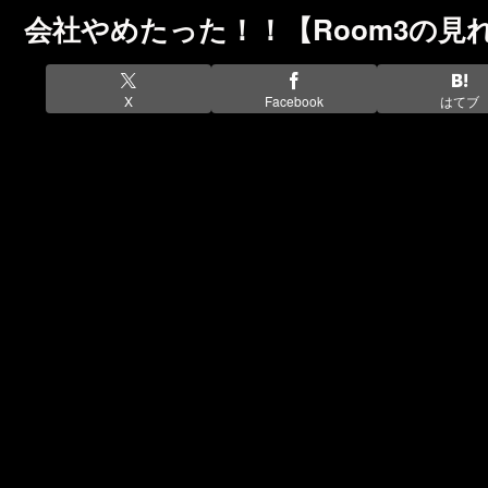
会社やめたった！！【Room3の見
X
Facebook
はてブ