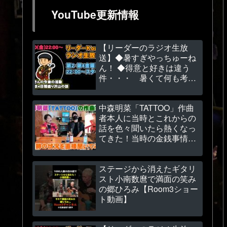
YouTube更新情報
【リーダーのラジオ生放
送】◆暑すぎやっちゅーね
ん！ ◆得意と好きは違う
件・・・ 暑くて何も考え
れません💦
中森明菜「TATTOO」作曲
者本人に当時とこれからの
話を色々聞いたら熱くなっ
てきた！当時の金銭事情も
～（関根安里さん）
【Room3の見れるラジオ】
ステージから消えたギタリ
スト小南数麿で満面の笑み
の郷ひろみ【Room3ショー
ト動画】