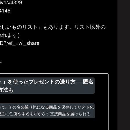
ves/4329
4146
on欲しいものリスト」もあります。リスト以外の
れれます）
5D?ref_=wl_share
。
スト」を使ったプレゼントの送り方──匿名
方法も
」とは、その名の通り気になる商品を保存してリスト化
成主に住所や本名を明かさず直接商品を届けられる
Sやオンラインゲーム上でしか接点がない人にもプ