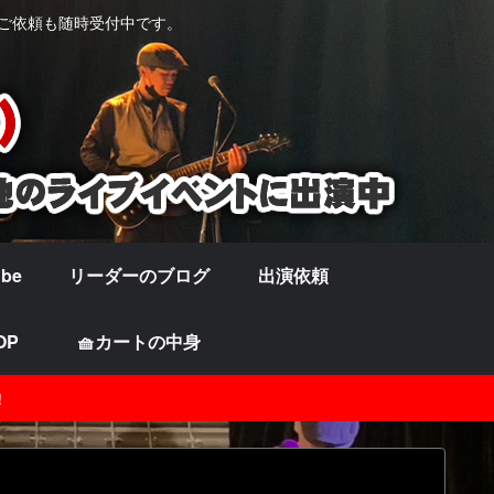
の他ご依頼も随時受付中です。
ube
リーダーのブログ
出演依頼
OP
🧺カートの中身
！