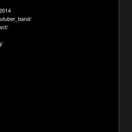
_2014
utuber_band/
ect/
/