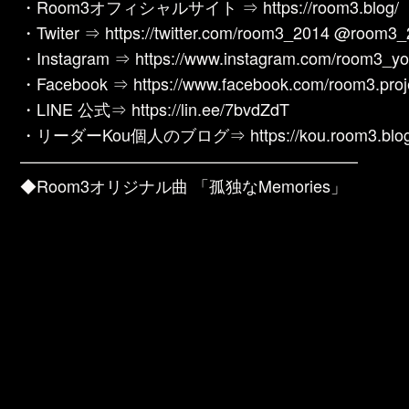
・Room3オフィシャルサイト ⇒ https://room3.blog/
・Twiter ⇒ https://twitter.com/room3_2014 @room3
・Instagram ⇒ https://www.instagram.com/room3_yo
・Facebook ⇒ https://www.facebook.com/room3.proj
・LINE 公式⇒ https://lin.ee/7bvdZdT
・リーダーKou個人のブログ⇒ https://kou.room3.blog
————————————————————–
◆Room3オリジナル曲 「孤独なMemories」