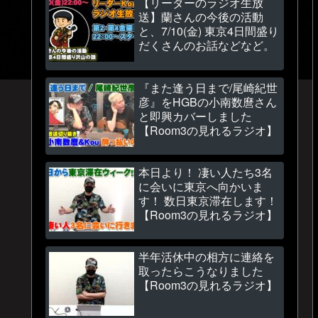
【リーダーのラジオ生放
送】蘭さんの今後の活動
と、7/10(金) 東京4日間盛り
だくさんのお話などなど。
『また逢う日まで/尾崎紀世
彦』をHGBの小南数麿さん
と即興カバーしました
【Room3の見れるラジオ】
本日より！ 凄い人たち3名
に会いに東京へ向かいま
す！ 数日東京滞在します！
【Room3の見れるラジオ】
半年活休中の相方に連絡を
取ったらこうなりました
【Room3の見れるラジオ】