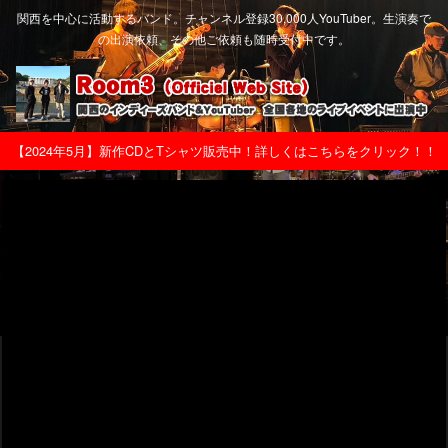
関西を中心に活動するバンド。チャンネル登録30,000人YouTuber。生演奏で
の出演依頼、その他ご依頼も随時受付中です。
【2024年5月】新作CDとTシャツ販売中！詳しくはこちらをクリック！！