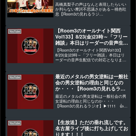
るラジオ】 （ご
高橋真梨子の声はなんと表現したらいい
めんね 五番街のマリーへ for
か判らない摩訶不思議さがある～桃色吐
息【Room3の見れるラジ
you…）
オ】 （ごめんね 五番
街のマリーへ for you...）▶2849 👍87
どういっていいか頭がグルグルしてたの
【Room3のオールナイト関西
YouTube
ですが、これと言...
Vol133】8/23(金)23時～「フリー
雑談」本日はリーダーの音声生配
信での対応となります！生放送で
【Room3のオールナイト関西Vol133】
すので皆様のコメント読んでいき
8/23(金)23時～「フリー雑談」本日はリ
ーダーの音声生配信での対応となりま
ます！
す！生放送ですので皆様のコメント読ん
でいきます！▶0 👍1【Room3のオール
ナイト関西Vol133】8/23(金)2...
最近のメタルの男女逆転は一般社
YouTube
会の男女逆転の理由と同じなの
か・・・【Room3の見れるラジ
オ】
最近のメタルの男女逆転は一般社会の男
女逆転の理由と同じなのか・・・
【Room3の見れるラジオ】▶1111 👍43
🎫来年1/11(土)リーダーのソロLIVE決
定！⇒ ※ページをよくお読みの上無理の
ない様にご購入くださいm(__)m🖋視聴者
【生放送】ただの垂れ流しです。
YouTube
投稿...
名古屋ライブ後に打ち上げしてお
ります！！！