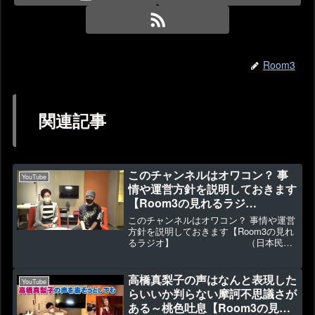
Room3
関連記事
このチャンネルはオワコン？ 事
YouTube
情や運営方針を説明しておきます
【Room3の見れるラジ
オ】 （日本民間
このチャンネルはオワコン？ 事情や運営
放送連盟 放送コンテンツ適正流
方針を説明しておきます【Room3の見れ
るラジオ】 （日本民間
通推進連絡会）
放送連盟 放送コンテンツ適正流通推進
連絡会）▶3426 👍135いい質問があっ
たので、同じことを思ってる視聴者さん
高橋真梨子の声はなんと表現した
YouTube
も居るかな？...
らいいか判らない摩訶不思議さが
ある～桃色吐息【Room3の見れ