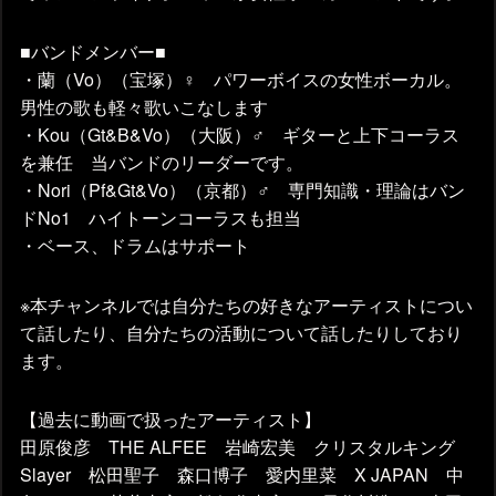
■バンドメンバー■
・蘭（Vo）（宝塚）♀ パワーボイスの女性ボーカル。
男性の歌も軽々歌いこなします
・Kou（Gt&B&Vo）（大阪）♂ ギターと上下コーラス
を兼任 当バンドのリーダーです。
・Nori（Pf&Gt&Vo）（京都）♂ 専門知識・理論はバン
ドNo1 ハイトーンコーラスも担当
・ベース、ドラムはサポート
※本チャンネルでは自分たちの好きなアーティストについ
て話したり、自分たちの活動について話したりしており
ます。
【過去に動画で扱ったアーティスト】
田原俊彦 THE ALFEE 岩崎宏美 クリスタルキング
Slayer 松田聖子 森口博子 愛内里菜 X JAPAN 中