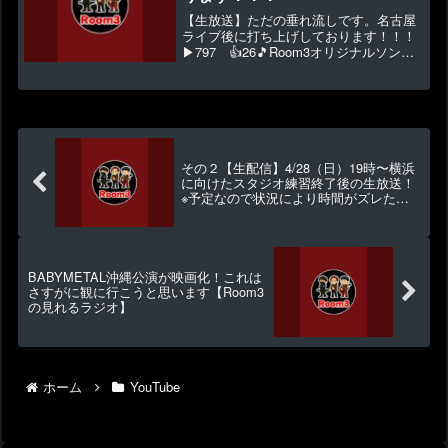
【生放送】ただの垂れ流しです。名古屋
ライブ後に打ち上げしております！！！
▶797 👍26🎵Room3オリジナルソング
ダウンロード⇒ 💿2024年新曲入りCD ⇒
🎸オリジナル曲サンプル試聴 ⇒ 👕
Room3グッズもあります！ ⇒ 🔓メンバ
ー...
その２【生配信】4/28（日）19時〜横浜
に向けたスタジオ練習終了後の生放送！
※予定なので状況により時間がズレたり
配信が出来ない場合もありますm(_ _)m
BABYMETAL沖縄公演が映画化！これは
さすがに観に行こうと思います【Room3
の見れるラジオ】
ホーム
YouTube