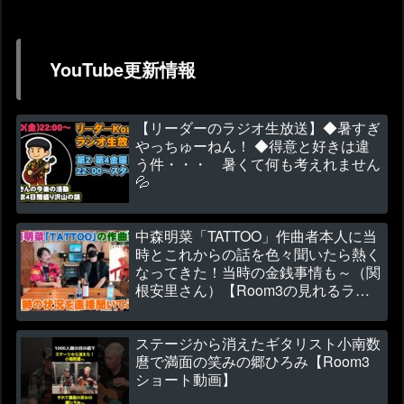
YouTube更新情報
【リーダーのラジオ生放送】◆暑すぎ
やっちゅーねん！ ◆得意と好きは違
う件・・・ 暑くて何も考えれません
💦
中森明菜「TATTOO」作曲者本人に当
時とこれからの話を色々聞いたら熱く
なってきた！当時の金銭事情も～（関
根安里さん）【Room3の見れるラジ
オ】
ステージから消えたギタリスト小南数
麿で満面の笑みの郷ひろみ【Room3
ショート動画】