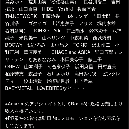
島みゆき 荒井由実（松任谷由実） 長谷川浩二 吉田
拓郎 山口百恵 HIDE Yoshiki 後藤真希
TM.NETWORK 工藤静香 山本リンダ 吉田太郎 長
谷川浩二 ゴダイゴ 上沼恵美子 アリス（堀内孝雄
谷村新司） TOHKO Ado 井上陽水 鈴木彩子 八神
純子 米良美一 山本リンダ 中森明菜 西城秀樹
BOOWY 郷ひろみ 田中昌之 TOKIO 沢田研二 小
野正利 華原朋美 CHAGE and ASKA 野口五郎テレ
サ・テン ちあきなおみ 本田美奈子 藤圭子
ONEW 山本潤子 河合奈保子 浜田麻里 田村直美
柏原芳恵 森昌子 石川さゆり 高田みづえ ピンクレ
ディー 杉山清貴 尾崎紀世彦 村下孝蔵
BABYMETAL LOVEBITESなど・・・
※AmazonのアソシエイトとしてRoom3は適格販売により
収入を得ています。
※PR案件の場合は動画内にプロモーションを含む表記を
しております。