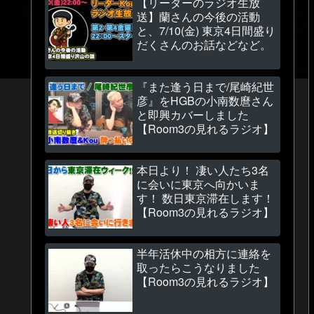
【リーダーのラジオ生放
送】蘭さんの今後の活動
と、7/10(金) 東京4日間盛り
だくさんのお話などなど。
『また逢う日まで/尾崎紀世
彦』をHGBの小南数麿さん
と即興カバーしました
【Room3の見れるラジオ】
本日より！ 凄い人たち3名
に会いに東京へ向かいま
す！ 数日東京滞在します！
【Room3の見れるラジオ】
半年活休中の相方に連絡を
取ったらこうなりました
【Room3の見れるラジオ】