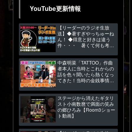
YouTube更新情報
【リーダーのラジオ生放
送】◆暑すぎやっちゅーね
ん！ ◆得意と好きは違う
件・・・ 暑くて何も考え
れません💦
中森明菜「TATTOO」作曲
者本人に当時とこれからの
話を色々聞いたら熱くなっ
てきた！当時の金銭事情も
～（関根安里さん）
【Room3の見れるラジオ】
ステージから消えたギタリ
スト小南数麿で満面の笑み
の郷ひろみ【Room3ショー
ト動画】