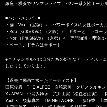
銀座・横浜でワンマンライブ。パワー系女性ボーカ
■バンドメンバー■
・蘭（Vo）（宝塚）♀ パワーボイスの女性ボーカ
・Kou（Gt&B&Vo）（大阪）♂ ギターと上下コ
・Nori（Pf&Gt&Vo）（京都）♂ 専門知識・理
・ベース、ドラムはサポート
※本チャンネルでは自分たちの好きなアーティスト
したりしております。
【過去に動画で扱ったアーティスト】
田原俊彦 THE ALFEE 岩崎宏美 クリスタルキ
X JAPAN 中島みゆき 荒井由実（松任谷由実）
Yoshiki 後藤真希 TM.NETWORK 工藤
上沼恵美子 アリス（堀内孝雄 谷村新司） TOHK