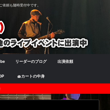
の他ご依頼も随時受付中です。
ube
リーダーのブログ
出演依頼
OP
🧺カートの中身
！