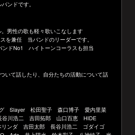
ルバンドです。
ル。男性の歌も軽々歌いこなします
ーラスを兼任 当バンドのリーダーです。
論はバンドNo1 ハイトーンコーラスも担当
について話したり、自分たちの活動について話
ング Slayer 松田聖子 森口博子 愛内里菜
 長谷川浩二 吉田拓郎 山口百恵 HIDE
静香 山本リンダ 吉田太郎 長谷川浩二 ゴダイゴ
O Ado 井上陽水 鈴木彩子 八神純子 米