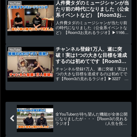
元々は2次元だけの話をしていたのです
人件費タダのミュージシャンが当
YouTube
が、結果的...
たり前の時代になりました（公金
系イベントなど）【Room3お見
れるラジオ】
人件費タダのミュージシャンが当たり前
の時代になりました（公金系イベントな
ど）【Room3お見れるラジオ】▶1166
👍33元々ミュージシャンだった人が音響
屋やイベント屋に転身する理由でもあり
ますね～◆5/13(土)大阪LIVEのDVD予約
チャンネル登録1万人、遂に突
YouTube
は...
破！実は1つの大きな目標を達成
するのは初めてです【Room3の
見れるラジオ】
チャンネル登録1万人、遂に突破！実は1
つの大きな目標を達成するのは初めてで
す【Room3の見れるラジオ】▶3227 👍
152ボーカルの蘭は1つの大きな目標を達
成するのは初めてのことで、自身にとっ
て大きな1歩のようです(^_-)-☆◆オリジ
ナ...
全YouTuberが待ち望んだ機能が全体公開
になりましたが・・・【Room3の見れる
ラジオ】 （人生を投資
するYouTuber）