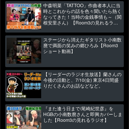
中森明菜「TATTOO」作曲者本人に当
時とこれからの話を色々聞いたら熱く
なってきた！当時の金銭事情も～（関
根安里さん）【Room3の見れるラジ
オ】
ステージから消えたギタリスト小南数
麿で満面の笑みの郷ひろみ【Room3
ショート動画】
【リーダーのラジオ生放送】蘭さんの
今後の活動と、7/10(金) 東京4日間盛
りだくさんのお話などなど。
『また逢う日まで/尾崎紀世彦』を
HGBの小南数麿さんと即興カバーしま
した【Room3の見れるラジオ】