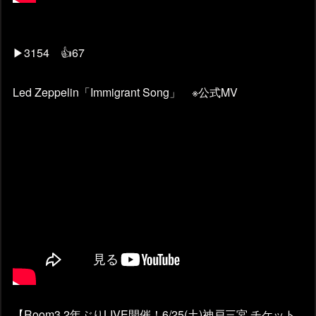
▶3154 👍67
Led Zeppelin「Immigrant Song」 ※公式MV
【Room3 2年ぶりLIVE開催！6/25(土)神戸三宮 チケット