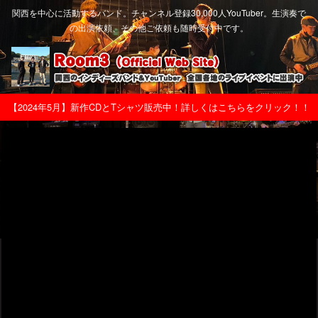
関西を中心に活動するバンド。チャンネル登録30,000人YouTuber。生演奏で
の出演依頼、その他ご依頼も随時受付中です。
【2024年5月】新作CDとTシャツ販売中！詳しくはこちらをクリック！！