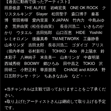
【過去に動画で扱ったアーティスト】
田原俊彦 THE ALFEE 岩崎宏美 ONE OK ROCK ク
リスタルキング Slayer 松田聖子 森口博子 秦基
博 菅田将暉 愛内里菜 X JAPAN 竹内力 中島みゆ
き 荒井由実（松任谷由実） 長谷川浩二 いきものが
かり ウタエル 吉田拓郎 山口百恵 HIDE Yoshiki
レミオロメン 後藤真希 TM.NETWORK 工藤静香
山本リンダ 吉田太郎 長谷川浩二 ゴダイゴ アリス
（堀内孝雄 谷村新司） TOHKO Ado 井上陽水 鈴
木彩子 八神純子 米良美一 山本リンダ 中森明菜
西城秀樹 BOOWY 郷ひろみ 田中昌之 TOKIO 沢
田研二 小野正利 華原朋美 CHAGE and ASKA 野
口五郎テレサ・テン ちあきなおみ など・・・
※当チャンネルは主観で語っておりますことをご了承くだ
さい。
※取り上げたアーティストさんは継続して取り上げる予定
です。