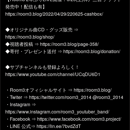
発売中！配信も有】
https://room3.blog/2022/04/29/220625-cashbox/
◆オリジナル曲CD・グッズ販売 ⇒
https://room3.blog/shop/
◆視聴者投稿 ⇒ https://room3.blog/page-358/
◆寄付・プレゼント送付 ⇒ https://room3.blog/donation/
◆サブチャンネルも登録よろしく！
https://www.youtube.com/channel/UCqDU6D1
・Room3オフィシャルサイト ⇒ https://room3.blog/
・Twiter ⇒ https://twitter.com/room3_2014 @room3_2014
・Instagram ⇒
https://www.instagram.com/room3_youtuber_band/
・Facebook ⇒ https://www.facebook.com/room3.project/
・LINE 公式⇒ https://lin.ee/7bvdZdT