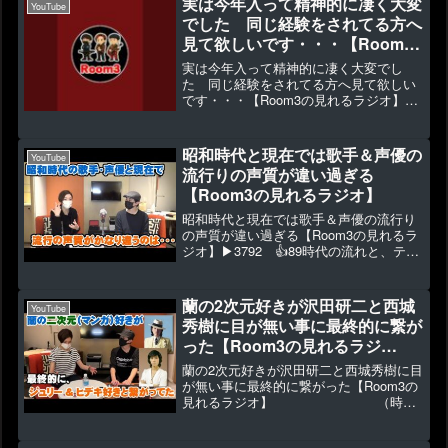
実は今年入って精神的に凄く大変
YouTube
でした 同じ経験をされてる方へ
見て欲しいです・・・【Room3
の見れるラジオ】
実は今年入って精神的に凄く大変でし
た 同じ経験をされてる方へ見て欲しい
です・・・【Room3の見れるラジオ】
▶1292 👍71↓↓↓3月中に申し込みの方
のみステッカープレゼント！↓↓↓🎤🎸🥁
7/26(土)Room3 名古屋ワンマンLIVEの...
昭和時代と現在では歌手＆声優の
YouTube
流行りの声質が違い過ぎる
【Room3の見れるラジオ】
昭和時代と現在では歌手＆声優の流行り
の声質が違い過ぎる【Room3の見れるラ
ジオ】▶3792 👍89時代の流れと、テク
ノロジーの進化によって使用される声質
も変わるんですね。◆あと1か月を切りま
した！2023/2/4(土)我々、東京銀座で単
蘭の2次元好きが沢田研二と西城
YouTube
独...
秀樹に目が無い事に最終的に繋が
った【Room3の見れるラジ
オ】 （時の過行
蘭の2次元好きが沢田研二と西城秀樹に目
くままに ヤングマン
が無い事に最終的に繋がった【Room3の
見れるラジオ】 （時の
TOKIO ブルースカイ・ブル
過行くままに ヤングマン TOKIO ブ
ー）
ルースカイ・ブルー）▶8008 👍175