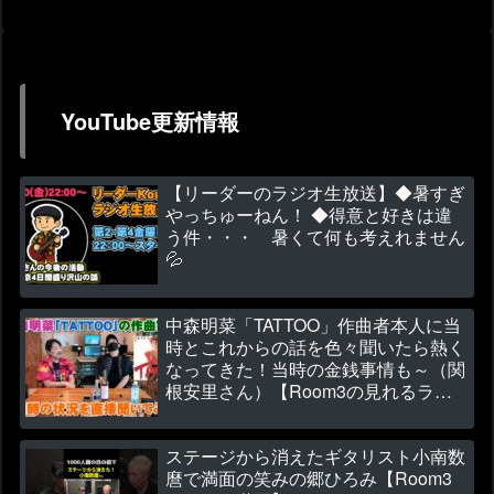
YouTube更新情報
【リーダーのラジオ生放送】◆暑すぎ
やっちゅーねん！ ◆得意と好きは違
う件・・・ 暑くて何も考えれません
💦
中森明菜「TATTOO」作曲者本人に当
時とこれからの話を色々聞いたら熱く
なってきた！当時の金銭事情も～（関
根安里さん）【Room3の見れるラジ
オ】
ステージから消えたギタリスト小南数
麿で満面の笑みの郷ひろみ【Room3