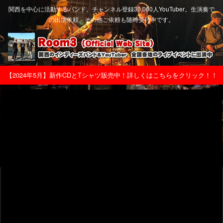
関西を中心に活動するバンド。チャンネル登録30,000人YouTuber。生演奏で
の出演依頼、その他ご依頼も随時受付中です。
【2024年5月】新作CDとTシャツ販売中！詳しくはこちらをクリック！！