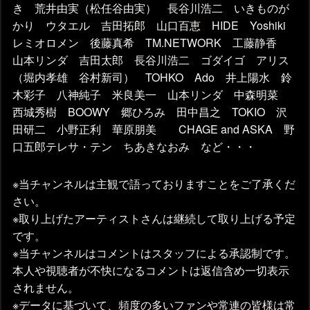
き 荒井由実（松任谷由実） 長谷川浩二 いきものが
かり ウタエル 吉田拓郎 山口百恵 HIDE Yoshiki
レミオロメン 後藤真希 TM.NETWORK 工藤静香
山本リンダ 吉田太郎 長谷川浩二 ゴダイゴ アリス
（堀内孝雄 谷村新司） TOHKO Ado 井上陽水 鈴
木彩子 八神純子 米良美一 山本リンダ 中森明菜
西城秀樹 BOOWY 郷ひろみ 田中昌之 TOKIO 沢
田研二 小野正利 華原朋美 CHAGE and ASKA 野
口五郎テレサ・テン ちあきなおみ など・・・
※当チャンネルは主観で語っておりますことをご了承くだ
さい。
※取り上げたアーティストさんは継続して取り上げる予定
です。
※当チャンネルはコメントはスタッフによる承認制です。
本人や視聴者が不快になるコメントは返信含め一切表示
されません。
※データに基づいて、頻度の多いファンや常連の皆様は常