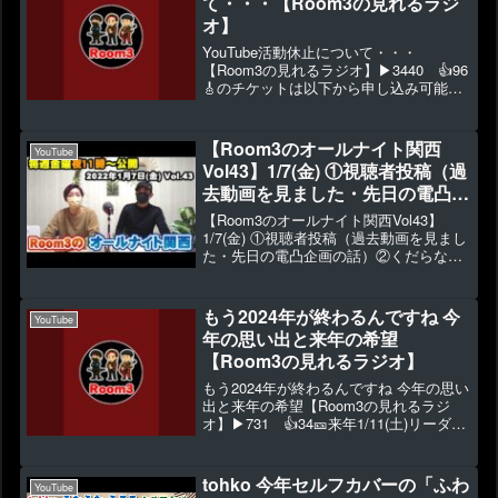
て・・・【Room3の見れるラジ
オ】
YouTube活動休止について・・・
【Room3の見れるラジオ】▶3440 👍96
🎸のチケットは以下から申し込み可能！
🎸◆メンバーシップではゆるいオフ動画
を投稿中⇒ ◆2023年1月～新作グッズ販
売 ⇒ ◆視聴者投稿 ⇒ ◆出演依頼・お仕
【Room3のオールナイト関西
YouTube
事...
Vol43】1/7(金) ①視聴者投稿（過
去動画を見ました・先日の電凸企
画の話）②くだらない話（リーダ
【Room3のオールナイト関西Vol43】
ーが○○に似てる！）など約60分
1/7(金) ①視聴者投稿（過去動画を見まし
た・先日の電凸企画の話）②くだらない
話（リーダーが○○に似てる！）など約60
分▶1411 👍22【Room3のオールナイト
関西Vol43】1/7(金) ①...
もう2024年が終わるんですね 今
YouTube
年の思い出と来年の希望
【Room3の見れるラジオ】
もう2024年が終わるんですね 今年の思い
出と来年の希望【Room3の見れるラジ
オ】▶731 👍34🎫来年1/11(土)リーダー
のソロLIVE決定！⇒ ※ページをよくお読
みの上無理のない様にご購入ください
m(__)m🖋視聴者投稿お待ちしてま...
tohko 今年セルフカバーの「ふわ
YouTube