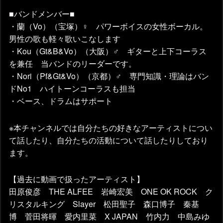
■バンドメンバー■
・蘭（Vo）（宝塚）♀ パワーボイスの女性ボーカル。
男性の歌も軽々歌いこなします
・Kou（Gt&B&Vo）（大阪）♂ ギターと上下コーラス
を兼任 当バンドのリーダーです。
・Nori（Pf&Gt&Vo）（京都）♂ 専門知識・理論はバン
ドNo1 ハイトーンコーラスも担当
・ベース、ドラムはサポート
※本チャンネルでは自分たちの好きなアーティストについ
て話したり、自分たちの活動について話したりしており
ます。
【過去に動画で扱ったアーティスト】
田原俊彦 THE ALFEE 岩崎宏美 ONE OK ROCK ク
リスタルキング Slayer 松田聖子 森口博子 秦基
博 菅田将暉 愛内里菜 X JAPAN 竹内力 中島みゆ