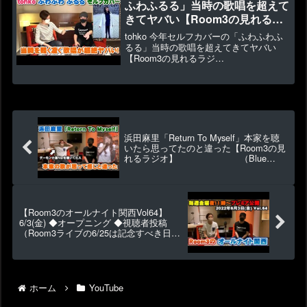
ふわふるる」当時の歌唱を超えて
きてヤバい【Room3の見れるラ
ジオ】
tohko 今年セルフカバーの「ふわふわふ
（BAD LUCK ON LOVE Loop
るる」当時の歌唱を超えてきてヤバい
【Room3の見れるラジ
な気持ち 小室哲哉 MARC）
オ】 （BAD LUCK
ON LOVE Loopな気持ち 小室哲哉
MARC）▶1386 👍40♪ふわふわ ふるる
25t...
浜田麻里「Return To Myself」本家を聴
いたら思ってたのと違った【Room3の見
れるラジオ】 （Blue
Revolution paradox 人生を投資する
YouTuber）
【Room3のオールナイト関西Vol64】
6/3(金) ◆オープニング ◆視聴者投稿
（Room3ライブの6/25は記念すべき日だ
った・ガソリンスタンドで勘違い・ライ
ブ時の衣装） など（約70分）
ホーム
YouTube