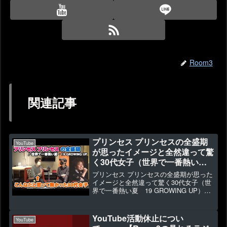
Room3
関連記事
プリンセス プリンセスの全盛期
YouTube
が思ったイメージと全然違って驚
く30代女子（世界で一番熱い
夏 19 GROWING UP）
プリンセス プリンセスの全盛期が思った
【Room3の見れるラジオ】
イメージと全然違って驚く30代女子（世
界で一番熱い夏 19 GROWING UP）
【Room3の見れるラジオ】▶6926 👍
111今回初めてプリンセス プリンセスに
リアクションしました。30代の蘭はほ
YouTube活動休止につい
YouTube
ぼ...