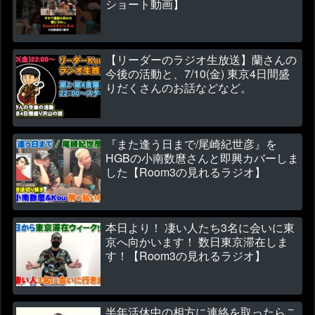
ショート動画】
【リーダーのラジオ生放送】蘭さんの
今後の活動と、7/10(金) 東京4日間盛
りだくさんのお話などなど。
『また逢う日まで/尾崎紀世彦』を
HGBの小南数麿さんと即興カバーしま
した【Room3の見れるラジオ】
本日より！ 凄い人たち3名に会いに東
京へ向かいます！ 数日東京滞在しま
す！【Room3の見れるラジオ】
半年活休中の相方に連絡を取ったらこ