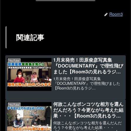
Room3
関連記事
1月末発売！田原俊彦写真集
YouTube
『DOCUMENTARY』で理性飛び
ました【Room3の見れるラジ
オ】 （抱きしめ
1月末発売！田原俊彦写真集
てTONIGHT ごめんよ涙 原宿
『DOCUMENTARY』で理性飛びました
【Room3の見れるラジ
キッス 哀愁でいと）
オ】 （抱きしめて
TONIGHT ごめんよ涙 原宿キッス 哀
愁でいと）▶3086 👍119田原俊彦写真
何故こんなポンコツな相方を選ん
YouTube
集 『DOCUMENTARY』...
だんだろう？今更ながら考えた結
果・・・【Room3の見れるラジ
オ】
何故こんなポンコツな相方を選んだんだ
ろう？今更ながら考えた結果・・・