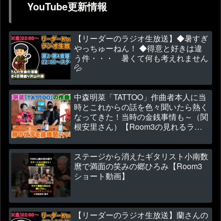
YouTube更新情報
【リーダーのラジオ生放送】◆暑すぎ
やっちゅーねん！ ◆得意と好きは違
う件・・・ 暑くて何も考えれません
💦
中森明菜「TATTOO」作曲者本人に当
時とこれからの話を色々聞いたら熱く
なってきた！当時の金銭事情も～（関
根安里さん）【Room3の見れるラジ
オ】
ステージから消えたギタリスト小南数
麿で満面の笑みの郷ひろみ【Room3
ショート動画】
【リーダーのラジオ生放送】蘭さんの