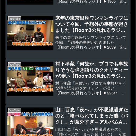
【Room3の見れるラジオ】▶1965 👍52
最初から演者として出来る人と組めばよ
いのになぜにポンコツさんを選んでマメ
にやったのだろう？という疑問。
来年の東京銀座ワンマンライブに
YouTube
◆5/13(土)大阪での...
ついて今回、予想外の事態が起き
ました【Room3の見れるラジ
オ】
来年の東京銀座ワンマンライブについて
今回、予想外の事態が起きました
【Room3の見れるラジオ】▶2039 👍
68◆2023/2/4(土)我々Room3 ついに東京
銀座でLIVE！チケット発売中！◆オリジ
ナル曲CD・グッズ販売 ⇒ ◆視聴者投...
村下孝蔵「何故か」プロでも事故
YouTube
りそうな弾き語りのクオリティー
が凄い【Room3の見れるラジ
オ】
村下孝蔵「何故か」プロでも事故りそう
な弾き語りのクオリティーが凄い
【Room3の見れるラジオ】▶22511 👍
244村下孝蔵「何故か」 CD音源になり
ますが、あります。◆オリジナル曲CD・
グッズ販売 ⇒ ◆視聴者投稿 ⇒ ◆寄付・
山口百恵「夜へ」が不思議過ぎた
YouTube
プレゼント...
のと「喰べられてしまった貘（バ
ク）」が意外すぎ – アルバムA
Face in a Vision【Room3の見れ
山口百恵「夜へ」が不思議過ぎたのと
るラジオ】
「喰べられてしまった貘（バク）」が意