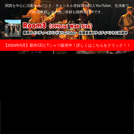
関西を中心に活動するバンド。チャンネル登録30,000人YouTuber。生演奏で
の出演依頼、その他ご依頼も随時受付中です。
【2024年5月】新作CDとTシャツ販売中！詳しくはこちらをクリック！！