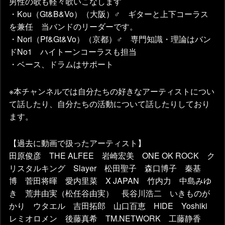
男性の歌も軽々歌いこなします
・Kou（Gt&B&Vo）（大阪）♂ ギターと上下コーラス
を兼任 当バンドのリーダーです。
・Nori（Pf&Gt&Vo）（京都）♂ 専門知識・理論はバン
ドNo1 ハイトーンコーラスも担当
・ベース、ドラムはサポート
※本チャンネルでは自分たちの好きなアーティストについ
て話したり、自分たちの活動について話したりしており
ます。
【過去に動画で扱ったアーティスト】
田原俊彦 THE ALFEE 岩崎宏美 ONE OK ROCK ク
リスタルキング Slayer 松田聖子 森口博子 秦基
博 菅田将暉 愛内里菜 X JAPAN 竹内力 中島みゆ
き 荒井由実（松任谷由実） 長谷川浩二 いきものが
かり ウタエル 吉田拓郎 山口百恵 HIDE Yoshiki
レミオロメン 後藤真希 TM.NETWORK 工藤静香