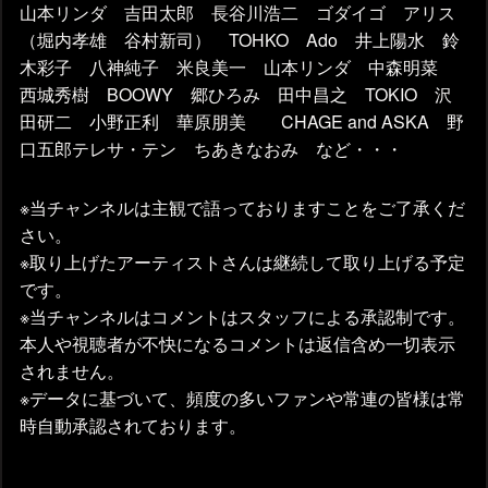
山本リンダ 吉田太郎 長谷川浩二 ゴダイゴ アリス
（堀内孝雄 谷村新司） TOHKO Ado 井上陽水 鈴
木彩子 八神純子 米良美一 山本リンダ 中森明菜
西城秀樹 BOOWY 郷ひろみ 田中昌之 TOKIO 沢
田研二 小野正利 華原朋美 CHAGE and ASKA 野
口五郎テレサ・テン ちあきなおみ など・・・
※当チャンネルは主観で語っておりますことをご了承くだ
さい。
※取り上げたアーティストさんは継続して取り上げる予定
です。
※当チャンネルはコメントはスタッフによる承認制です。
本人や視聴者が不快になるコメントは返信含め一切表示
されません。
※データに基づいて、頻度の多いファンや常連の皆様は常
時自動承認されております。