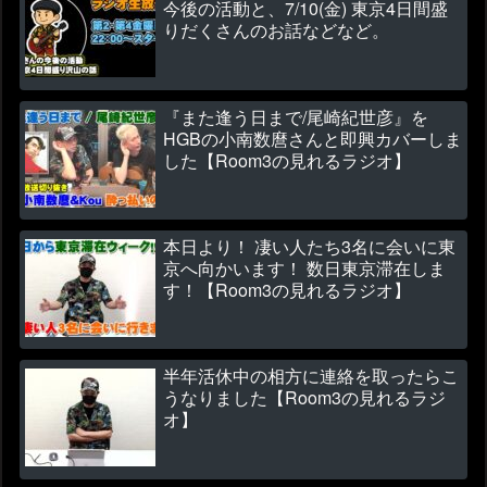
今後の活動と、7/10(金) 東京4日間盛
りだくさんのお話などなど。
『また逢う日まで/尾崎紀世彦』を
HGBの小南数麿さんと即興カバーしま
した【Room3の見れるラジオ】
本日より！ 凄い人たち3名に会いに東
京へ向かいます！ 数日東京滞在しま
す！【Room3の見れるラジオ】
半年活休中の相方に連絡を取ったらこ
うなりました【Room3の見れるラジ
オ】