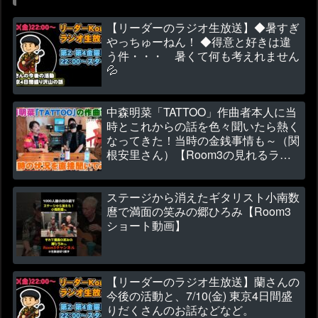
【リーダーのラジオ生放送】◆暑すぎ
やっちゅーねん！ ◆得意と好きは違
う件・・・ 暑くて何も考えれません
💦
中森明菜「TATTOO」作曲者本人に当
時とこれからの話を色々聞いたら熱く
なってきた！当時の金銭事情も～（関
根安里さん）【Room3の見れるラジ
オ】
ステージから消えたギタリスト小南数
麿で満面の笑みの郷ひろみ【Room3
ショート動画】
【リーダーのラジオ生放送】蘭さんの
今後の活動と、7/10(金) 東京4日間盛
りだくさんのお話などなど。