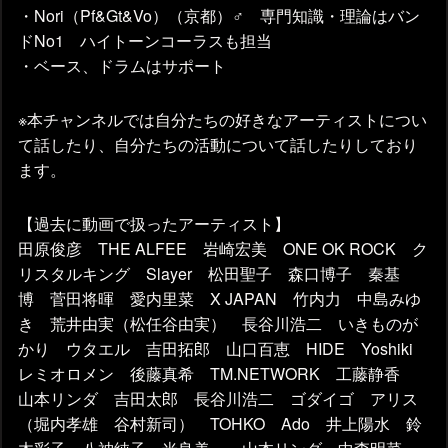
・Nori（Pf&Gt&Vo）（京都）♂ 専門知識・理論はバン
ドNo1 ハイトーンコーラスも担当
・ベース、ドラムはサポート
※本チャンネルでは自分たちの好きなアーティストについ
て話したり、自分たちの活動について話したりしており
ます。
【過去に動画で扱ったアーティスト】
田原俊彦 THE ALFEE 岩崎宏美 ONE OK ROCK ク
リスタルキング Slayer 松田聖子 森口博子 秦基
博 菅田将暉 愛内里菜 X JAPAN 竹内力 中島みゆ
き 荒井由実（松任谷由実） 長谷川浩二 いきものが
かり ウタエル 吉田拓郎 山口百恵 HIDE Yoshiki
レミオロメン 後藤真希 TM.NETWORK 工藤静香
山本リンダ 吉田太郎 長谷川浩二 ゴダイゴ アリス
（堀内孝雄 谷村新司） TOHKO Ado 井上陽水 鈴