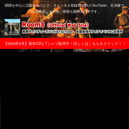
関西を中心に活動するバンド。チャンネル登録30,000人YouTuber。生演奏で
の出演依頼、その他ご依頼も随時受付中です。
【2024年5月】新作CDとTシャツ販売中！詳しくはこちらをクリック！！