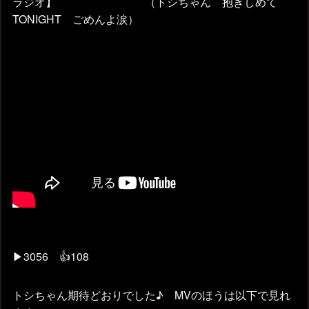
ラジオ】 （トシちゃん 抱きしめて
TONIGHT ごめんよ涙）
▶3056 👍108
トシちゃん期待どおりでした♪ MVのほうは以下で見れ