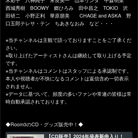
木彩子 八神純子 米良美一 山本リンダ 中森明菜
西城秀樹 BOOWY 郷ひろみ 田中昌之 TOKIO 沢
田研二 小野正利 華原朋美 CHAGE and ASKA 野
口五郎テレサ・テン ちあきなおみ など・・・
※当チャンネルは主観で語っておりますことをご了承くだ
さい。
※取り上げたアーティストさんは継続して取り上げる予定
です。
※当チャンネルはコメントはスタッフによる承認制です。
本人や視聴者が不快になるコメントは返信含め一切表示
されません。
※データに基づいて、頻度の多いファンや常連の皆様は常
時自動承認されております。
◆Room3のCD・グッズ販売中！◆
【CD販売】2024年発表新曲入り！