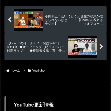
ィスト...
小田和正「会いに行く」現在の歌声が信
じられないほど・・・【Room3の見れる
ラジオ】 （オフコー
ス さよなら ラブストーリーは突然
に キラキラ Yes-No たしかなこと）
【Room3のオールナイト関西Vol75】
8/19(金) ◆オープニング（明日スーパー
銭湯ライブ） ◆視聴者投稿（石川優
子・田原俊彦仙台LIVE・原爆の歌）◆ち
ょっとした話（感染多い）など（約60
分）
ホーム
YouTube
YouTube更新情報