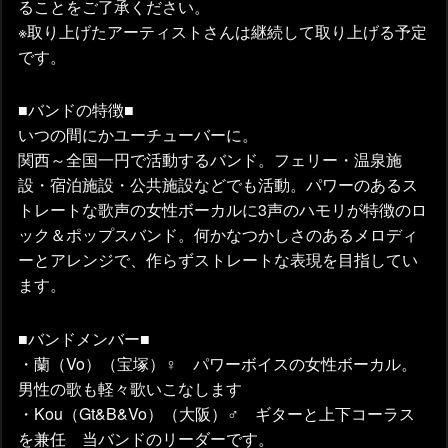
ることをご了承ください。
※取り上げたアーティストさんは継続して取り上げる予定
です。
■バンドの特徴■
いつの間にかユーチューバーに。
関西～全国一円で活動するバンド。フェリー・温泉施
設・宿泊施設・公共施設などでも活動。パワーのあるス
トレートな歌声の女性ボーカルに3声のハモリが特徴のロ
ック＆ポップスバンド。何かなつかしさのあるメロディ
ーとアレンジで、作らずストレートな表現を目指してい
ます。
■バンドメンバー■
・蘭（Vo）（宝塚）♀ パワーボイスの女性ボーカル。
男性の歌も軽々歌いこなします
・Kou（Gt&B&Vo）（大阪）♂ ギターと上下コーラス
を兼任 当バンドのリーダーです。