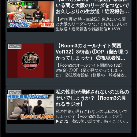
YouTube
聴...
いる蘭と大阪のリーダをつないで
お久しぶりの生放送！近況報告や
雑談配信
【9/11(月)21時～生放送】東京にいる蘭
と大阪のリーダをつないでお久しぶりの
生放送！近況報告や雑談配信▶1538 👍
34【9/11(月)21時～生放送】東京にいる
蘭と大阪のリーダをつないでお久しぶり
の生放送！近況報告や雑談配信◆残席僅
【Room3のオールナイト関西
YouTube
か...
Vol132】8/9(金) ①OP（蘭が見つ
かってしまった） ②視聴者投稿
（桜坂46・崎谷健次郎・若者の
【Room3のオールナイト関西Vol132】
優しさ・小柳ルミ子・）③ちょっ
8/9(金) ①OP（蘭が見つかってしまっ
た） ②視聴者投稿（桜坂46・崎谷健次
とした話（父親の入院） ④ED
郎・若者の優しさ・小柳ルミ子・）③ち
ょっとした話（父親の入院）
④ED▶1 👍0【Room3のオールナイト
私の性別が理解されないのは私の
YouTube
関西Vol...
せいでしょうか？【Room3の見
れるラジオ】
私の性別が理解されないのは私のせいで
しょうか？【Room3の見れるラジオ】
▶2172 👍55笑い話です。時々こういう
事件あります(;'∀')※当Chは解説でなく主
観で単純にその時の感想を語ってること
をご了承ください。※取り上げたアーテ