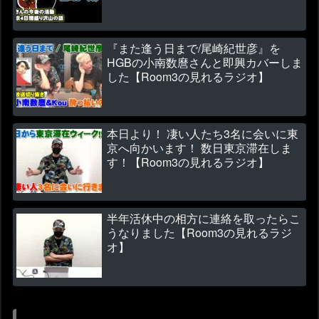
『また逢う日まで/尾崎紀世彦』を
HGBの小南数麿さんと即興カバーしま
した【Room3の見れるラジオ】
本日より！ 凄い人たち3名に会いに東
京へ向かいます！ 数日東京滞在しま
す！【Room3の見れるラジオ】
半年活休中の相方に連絡を取ったらこ
うなりました【Room3の見れるラジ
オ】