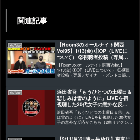
関連記事
【Room3のオールナイト関西
YouTube
Vol95】1/13(金) ①OP（LIVEに
ついて） ②視聴者投稿（専属デ
ザイナー・ズンドコ節・Room3
【Room3のオールナイト関西Vol95】
の抱負は？・年末の電凸・ジンク
1/13(金) ①OP（LIVEについて） ②視聴
者投稿（専属デザイナー・ズンドコ節・
スやゲン担ぎ）など（約60分）
Room3の抱負は？・年末の電凸・ジンク
スやゲン担ぎ）など（約60分）▶1245
👍27【Room3のオールナイ...
浜田省吾『もうひとつの土曜日＆
YouTube
悲しみは雪のように』LIVEを初
視聴した30代女子の意外な反応
がこちら（2曲リアクション）
浜田省吾『もうひとつの土曜日＆悲しみ
【Room3の見れるラジオ】
は雪のように』LIVEを初視聴した30代女
子の意外な反応がこちら（2曲リアクショ
ン）【Room3の見れるラジオ】▶1183
👍44今回は前からリクエストがあった浜
田省吾さんですが、実はLIVE映像は初視
【9/11(月)21時～生放送】東京に