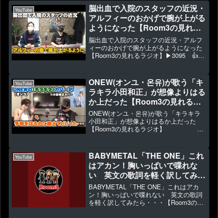
脳出血で入院のスタッフの近況・
YouTube
アルフィーのおかげで腕が上がる
ようになった【Room3の見れる
ラジオ】
脳出血で入院のスタッフの近況・アルフ
ィーのおかげで腕が上がるようになった
【Room3の見れるラジオ】▶3095 👍76
１か月少し経ちましたので経過報告して
おきます。※マイクに少しプチプチノイ
ズが乗ってます。◆2023年1月～新作グ
ONEW(オンユ・온유)が歌う「キ
YouTube
ッズ販売 ...
ラキラ小田和正」が想像よりはる
か上だった【Room3の見れるラ
ジオ】 （レイニーブ
ONEW(オンユ・온유)が歌う「キラキラ
ルー 東京ドーム 鱗 徳永英
小田和正」が想像よりはるか上だった
【Room3の見れるラジオ】
明 秦基博）
（レイニーブルー 東京ドーム 鱗 徳
永英明 秦基博）▶21843 👍731ONEW
オンユ 'キラキラ' MV★メインチャンネ...
BABYMETAL「THE ONE」これ
YouTube
はアカン！胸いっぱいで喋れな
い 英文の歌詞を軽く訳してみた
ら・・・【Room3の見れるラジ
BABYMETAL「THE ONE」これはアカ
オ】 （ギミチョ
ン！胸いっぱいで喋れない 英文の歌詞
を軽く訳してみたら・・・【Room3の見
コ メギツネ ヘドバンギャー）
れるラジオ】 （ギミチ
ョコ メギツネ ヘドバンギャー）