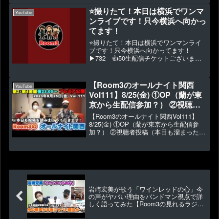
▶7089 👍498今回はガチで泣くのを堪
⭐️撮りたて！本日は横浜でワンマ
YouTube
えてたた...
ンライブです！只今横浜へ向かっ
てます！
⭐️撮りたて！本日は横浜でワンマンライ
ブです！只今横浜へ向かってます！
▶732 👍50生配信チケットございま
す！17:30〜
【Room3のオールナイト関西
YouTube
Vol111】8/25(金) ①OP（蘭が東
京から生配信参加？） ②視聴者
投稿（本日も溜まった投稿を読み
【Room3のオールナイト関西Vol111】
まくって行きます！！）③エンデ
8/25(金) ①OP（蘭が東京から生配信参
加？） ②視聴者投稿（本日も溜まった投
ィング（約65分）
稿を読みまくって行きます！！）③エン
ディング（約65分）▶1060 👍
22【Room3のオールナイト関西Vol11...
岩崎宏美が歌う「ワインレッドの心」今
の声がヤバい理由をバンドマン視点で詳
しく語ってみた【Room3の見れるラジ
オ】 （玉置浩二 好
きだなんて言えなかった 聖母たちのラ