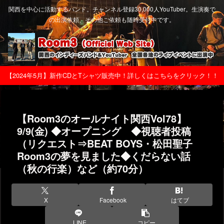
関西を中心に活動するバンド。チャンネル登録30,000人YouTuber。生演奏で
の出演依頼、その他ご依頼も随時受付中です。
【2024年5月】新作CDとTシャツ販売中！詳しくはこちらをクリック！！
【Room3のオールナイト関西Vol78】
9/9(金) ◆オープニング ◆視聴者投稿
（リクエスト⇒BEAT BOYS・松田聖子
Room3の夢を見ました◆くだらない話
（秋の行楽）など（約70分）
X
Facebook
はてブ
LINE
コピー