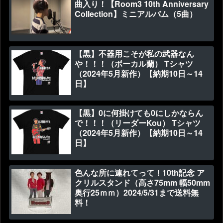
曲入り！【Room3 10th Anniversary
Collection】ミニアルバム（5曲）
【黒】不器用こそが私の武器なん
や！！！（ボーカル蘭） Tシャツ
（2024年5月新作）【納期10日～14
日】
【黒】0に何掛けても0にしかならん
で！！！（リーダーKou） Tシャツ
（2024年5月新作）【納期10日～14
日】
色んな所に連れてって！10th記念 ア
クリルスタンド（高さ75mm 幅50mm
奥行25ｍｍ）2024/5/31まで送料無
料！