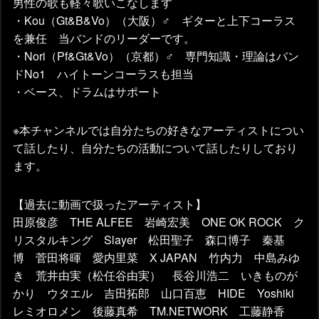
男性の歌も軽々歌いこなします
・Kou（Gt&B&Vo）（大阪）♂ ギターと上下コーラス
を兼任 当バンドのリーダーです。
・Nori（Pf&Gt&Vo）（京都）♂ 専門知識・理論はバン
ドNo1 ハイトーンコーラスも担当
・ベース、ドラムはサポート
※本チャンネルでは自分たちの好きなアーティストについ
て話したり、自分たちの活動について話したりしており
ます。
【過去に動画で扱ったアーティスト】
田原俊彦 THE ALFEE 岩崎宏美 ONE OK ROCK ク
リスタルキング Slayer 松田聖子 森口博子 秦基
博 菅田将暉 愛内里菜 X JAPAN 竹内力 中島みゆ
き 荒井由実（松任谷由実） 長谷川浩二 いきものが
かり ウタエル 吉田拓郎 山口百恵 HIDE Yoshiki
レミオロメン 後藤真希 TM.NETWORK 工藤静香