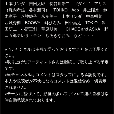
山本リンダ 吉田太郎 長谷川浩二 ゴダイゴ アリス
（堀内孝雄 谷村新司） TOHKO Ado 井上陽水 鈴
木彩子 八神純子 米良美一 山本リンダ 中森明菜
西城秀樹 BOOWY 郷ひろみ 田中昌之 TOKIO 沢
田研二 小野正利 華原朋美 CHAGE and ASKA 野
口五郎テレサ・テン ちあきなおみ など・・・
※当チャンネルは主観で語っておりますことをご了承くだ
さい。
※取り上げたアーティストさんは継続して取り上げる予定
です。
※当チャンネルはコメントはスタッフによる承認制です。
本人や視聴者が不快になるコメントは返信含め一切表示
されません。
※データに基づいて、頻度の多いファンや常連の皆様は常
時自動承認されております。