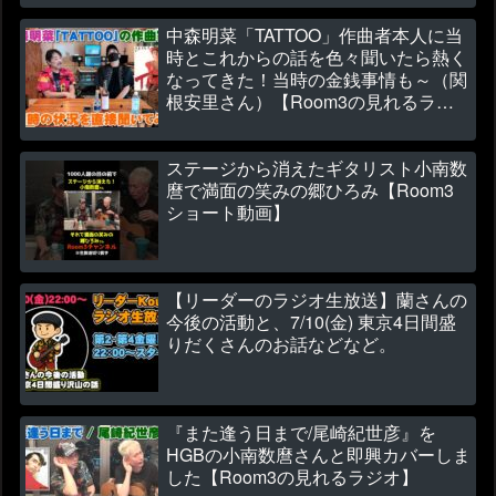
中森明菜「TATTOO」作曲者本人に当
時とこれからの話を色々聞いたら熱く
なってきた！当時の金銭事情も～（関
根安里さん）【Room3の見れるラジ
オ】
ステージから消えたギタリスト小南数
麿で満面の笑みの郷ひろみ【Room3
ショート動画】
【リーダーのラジオ生放送】蘭さんの
今後の活動と、7/10(金) 東京4日間盛
りだくさんのお話などなど。
『また逢う日まで/尾崎紀世彦』を
HGBの小南数麿さんと即興カバーしま
した【Room3の見れるラジオ】