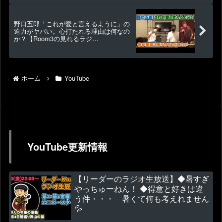
ラバイ）
野口五郎「これが愛と言えるように」の
迫力がヤバい。心打たれる理由は何なの
か？【Room3の見れるラジ
オ】 （岩崎宏美 私鉄
沿線 甘い生活 オレンジの雨 グッド
ラック）
ホーム
YouTube
YouTube更新情報
【リーダーのラジオ生放送】◆暑すぎ
やっちゅーねん！ ◆得意と好きは違
う件・・・ 暑くて何も考えれません
💦