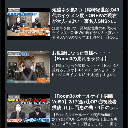
という感じで観てください。◆メンバー
シップ始めました⇒ ◆2023年1月～新作
短編ネタ集3つ（尾崎紀世彦の40
YouTube
グッズ...
代のイケメン度・ONEWの現在
が大人っぽい・著名人SNSのな
りすまし多発）【Room3の見れ
短編ネタ集3つ（尾崎紀世彦の40代のイ
るラジオ】
ケメン度・ONEWの現在が大人っぽい・
著名人SNSのなりすまし多発）【Room3
の見れるラジオ】▶2252 👍87新企画？
と言うほど大したものではありません。
軽い感じで見てください！コメントで面
お世話になった皆様へ・・・
YouTube
白かった...
【Room3の見れるラジオ】
お世話になった皆様へ・・・【Room3の
見れるラジオ】▶1640 👍55🎸リーダー
Kouソロライブ 4/18(土)札幌すすきの
お申込み受付中！🎤リーダーKouプロデ
ュースの新ユニット『Lustre Note』始
動！X⇒ 🌎X ⇒ @roo...
【Room3のオールナイト関西
YouTube
Vol99】2/17(金) ①OP ②視聴者
投稿（山口百恵の曲・4日のライ
ブ行きました！・実は同一人物で
【Room3のオールナイト関西Vol99】
した）③くだらない話（蘭が
2/17(金) ①OP ②視聴者投稿（山口百恵
の曲・4日のライブ行きました！・実は同
iPad購入）など（約65分）