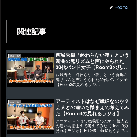
Room3
関連記事
西城秀樹「終わらない夜」という
YouTube
新曲の鬼リズムと声にやられた
30代バンド女子【Room3の見れ
るラジオ】 （傷
西城秀樹「終わらない夜」という新曲の
らだけのローラ ヤングマン ブ
鬼リズムと声にやられた30代バンド女子
【Room3の見れるラジ
ルースカイ・ブルー）
オ】 （傷らだけのロー
ラ ヤングマン ブルースカイ・ブル
ー）▶17165 👍420かねてからのリクエ
アーティストはなぜ繊細なのか？
YouTube
ストがあった10/5発表の「...
芸人との違いも踏まえて考えてみ
た【Room3の見れるラジオ】
アーティストはなぜ繊細なのか？ 芸人と
の違いも踏まえて考えてみた【Room3の
見れるラジオ】▶1045 👍42あくまで自
分たちの意見や感想なので、ふぅ～ん、