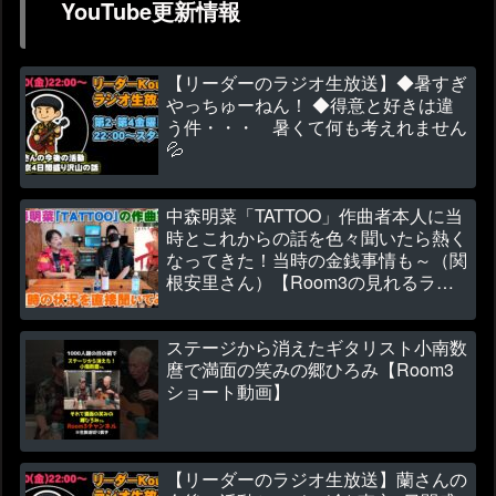
YouTube更新情報
【リーダーのラジオ生放送】◆暑すぎ
やっちゅーねん！ ◆得意と好きは違
う件・・・ 暑くて何も考えれません
💦
中森明菜「TATTOO」作曲者本人に当
時とこれからの話を色々聞いたら熱く
なってきた！当時の金銭事情も～（関
根安里さん）【Room3の見れるラジ
オ】
ステージから消えたギタリスト小南数
麿で満面の笑みの郷ひろみ【Room3
ショート動画】
【リーダーのラジオ生放送】蘭さんの