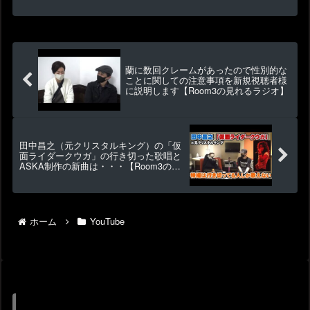
一人物でした）③くだらない話（蘭が
iPad購入）など（約65分）▶1301 👍
27【Room3のオールナイト関西V...
蘭に数回クレームがあったので性別的な
ことに関しての注意事項を新規視聴者様
に説明します【Room3の見れるラジオ】
田中昌之（元クリスタルキング）の「仮
面ライダークウガ」の行き切った歌唱と
ASKA制作の新曲は・・・【Room3の見
れるラジオ】 （愛をと
りもどせ 大都会 蜃気楼）
ホーム
YouTube