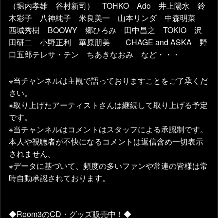
（堀内孝雄 谷村新司） TOHKO Ado 井上陽水 鈴
木彩子 八神純子 米良美一 山本リンダ 中森明菜
西城秀樹 BOOWY 郷ひろみ 田中昌之 TOKIO 沢
田研二 小野正利 華原朋美 CHAGE and ASKA 野
口五郎テレサ・テン ちあきなおみ など・・・
※当チャンネルは主観で語っておりますことをご了承くだ
さい。
※取り上げたアーティストさんは継続して取り上げる予定
です。
※当チャンネルはコメントはスタッフによる承認制です。
本人や視聴者が不快になるコメントは返信含め一切表示
されません。
※データに基づいて、頻度の多いファンや常連の皆様は常
時自動承認されております。
◆Room3のCD・グッズ販売中！◆