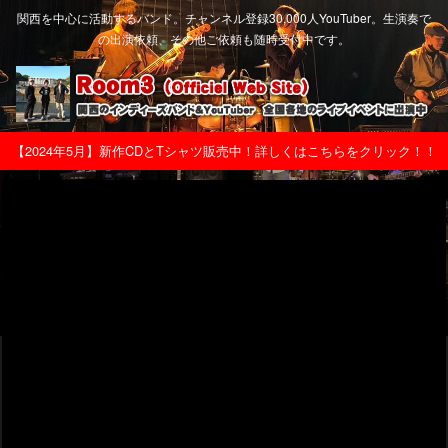
関西を中心に活動するバンド。チャンネル登録30,000人YouTuber。生演奏で
の出演依頼、その他ご依頼も随時受付中です。
【2024年5月】新作CDとTシャツ販売中！詳しくはこちらをクリック！！