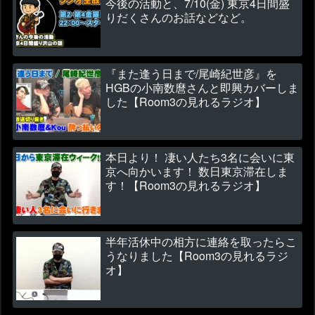
今後の活動と、7/10(金) 東京4日間盛
りだくさんのお話などなど。
『また逢う日まで/尾崎紀世彦』を
HGBの小南数麿さんと即興カバーしま
した【Room3の見れるラジオ】
本日より！ 凄い人たち3名に会いに東
京へ向かいます！ 数日東京滞在しま
す！【Room3の見れるラジオ】
半年活休中の相方に連絡を取ったらこ
うなりました【Room3の見れるラジ
オ】