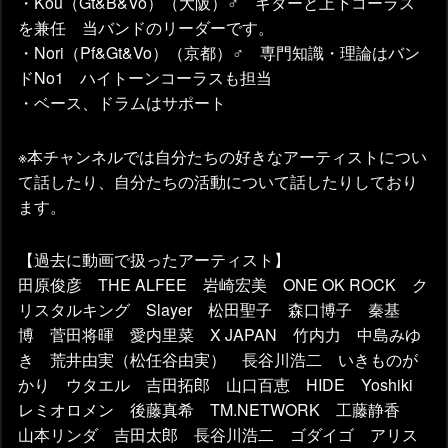
・Kou（Gt&B&Vo）（大阪）♂ ギターと上下コーラス
を兼任 当バンドのリーダーです。
・Nori（Pf&Gt&Vo）（京都）♂ 専門知識・理論はバン
ドNo1 ハイトーンコーラスも担当
・ベース、ドラムはサポート
※本チャンネルでは自分たちの好きなアーティストについ
て話したり、自分たちの活動について話したりしており
ます。
【過去に動画で扱ったアーティスト】
田原俊彦 THE ALFEE 岩崎宏美 ONE OK ROCK ク
リスタルキング Slayer 松田聖子 森口博子 秦基
博 菅田将暉 愛内里菜 X JAPAN 竹内力 中島みゆ
き 荒井由実（松任谷由実） 長谷川浩二 いきものが
かり ウタエル 吉田拓郎 山口百恵 HIDE Yoshiki
レミオロメン 後藤真希 TM.NETWORK 工藤静香
山本リンダ 吉田太郎 長谷川浩二 ゴダイゴ アリス