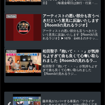
日】 （毎週金曜日は旅行・行楽・グ
ルメなどの遊びの動画になります）
▶1555 👍20岩崎宏美さんのコンサート
の後にたまたま言った居酒屋さん。雑居
アーティストの悪い部分も言うべ
YouTube
ビルの中の小さなお店で...
きだという意見に反論いたします
【Room3の見れるラジオ】
アーティストの悪い部分も言うべきだと
いう意見に反論いたします【Room3の見
れるラジオ】▶1679 👍95🎸のチケット
は以下から申し込み可能！🎸◆メンバー
シップではゆるいオフ動画を投稿中⇒
◆2023年1月～新作グッズ販売 ⇒ ◆視聴
松田聖子『抱いて・・・』が気持
YouTube
者投稿...
ちよすぎて曲も良くて心奪い取ら
れました【Room3の見れるラジ
オ】 （デイビッ
松田聖子『抱いて・・・』が気持ちよす
ト・フォスター あなたに逢いた
ぎて曲も良くて心奪い取られました
【Room3の見れるラジ
くて）
オ】 （デイビット・フ
ォスター あなたに逢いたくて）
▶14082 👍153リクエストから選曲しま
した『抱いて・・・』ですが、これもま
た...
藤井風がカバーする泰葉の「フライデ
ィ・チャイナタウン」がヤバ面白くて天