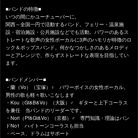
■バンドの特徴■
いつの間にかユーチューバーに。
関西～全国一円で活動するバンド。フェリー・温泉施
設・宿泊施設・公共施設などでも活動。パワーのあるス
トレートな歌声の女性ボーカルに3声のハモリが特徴のロ
ック＆ポップスバンド。何かなつかしさのあるメロディ
ーとアレンジで、作らずストレートな表現を目指してい
ます。
■バンドメンバー■
・蘭（Vo）（宝塚）♀ パワーボイスの女性ボーカル。
男性の歌も軽々歌いこなします
・Kou（Gt&B&Vo）（大阪）♂ ギターと上下コーラス
を兼任 当バンドのリーダーです。
・Nori（Pf&Gt&Vo）（京都）♂ 専門知識・理論はバン
ドNo1 ハイトーンコーラスも担当
・ベース、ドラムはサポート