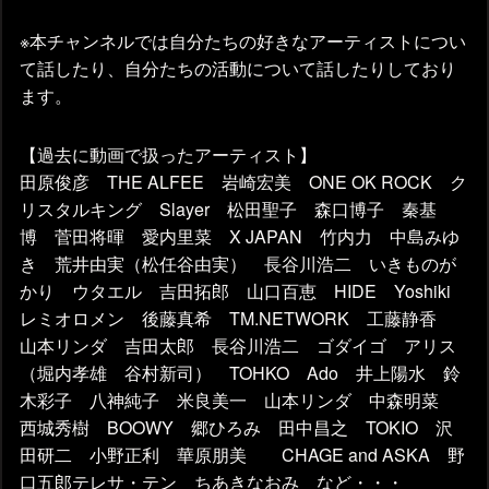
※本チャンネルでは自分たちの好きなアーティストについ
て話したり、自分たちの活動について話したりしており
ます。
【過去に動画で扱ったアーティスト】
田原俊彦 THE ALFEE 岩崎宏美 ONE OK ROCK ク
リスタルキング Slayer 松田聖子 森口博子 秦基
博 菅田将暉 愛内里菜 X JAPAN 竹内力 中島みゆ
き 荒井由実（松任谷由実） 長谷川浩二 いきものが
かり ウタエル 吉田拓郎 山口百恵 HIDE Yoshiki
レミオロメン 後藤真希 TM.NETWORK 工藤静香
山本リンダ 吉田太郎 長谷川浩二 ゴダイゴ アリス
（堀内孝雄 谷村新司） TOHKO Ado 井上陽水 鈴
木彩子 八神純子 米良美一 山本リンダ 中森明菜
西城秀樹 BOOWY 郷ひろみ 田中昌之 TOKIO 沢
田研二 小野正利 華原朋美 CHAGE and ASKA 野
口五郎テレサ・テン ちあきなおみ など・・・