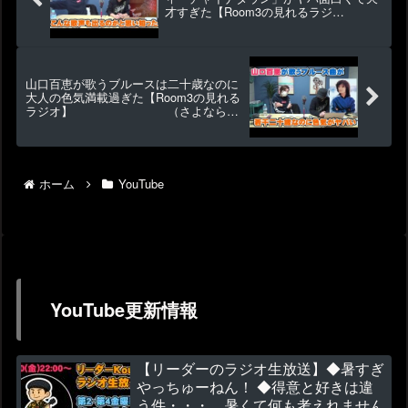
才すぎた【Room3の見れるラジ
オ】 （きらり なんな
んｗ grace 死ぬのがいいわ）
山口百恵が歌うブルースは二十歳なのに
大人の色気満載過ぎた【Room3の見れる
ラジオ】 （さよならの
向こう側 いい日旅立ち 秋桜 プレイ
バック）
ホーム
YouTube
YouTube更新情報
【リーダーのラジオ生放送】◆暑すぎ
やっちゅーねん！ ◆得意と好きは違
う件・・・ 暑くて何も考えれません