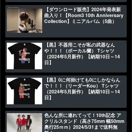
【ダウンロード販売】2024年発表新
曲入り！【Room3 10th Anniversary
Collection】ミニアルバム（5曲）
【黒】不器用こそが私の武器なん
や！！！（ボーカル蘭） Tシャツ
（2024年5月新作）【納期10日～14
日】
【黒】0に何掛けても0にしかならん
で！！！（リーダーKou） Tシャツ
（2024年5月新作）【納期10日～14
日】
色んな所に連れてって！10th記念 ア
クリルスタンド（高さ75mm 幅50mm
奥行25ｍｍ）2024/5/31まで送料無