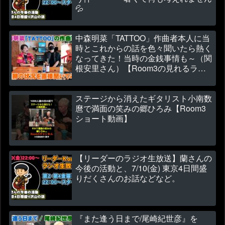
💦
中森明菜「TATTOO」作曲者本人に当
時とこれからの話を色々聞いたら熱く
なってきた！当時の金銭事情も～（関
根安里さん）【Room3の見れるラジ
オ】
ステージから消えたギタリスト小南数
麿で満面の笑みの郷ひろみ【Room3
ショート動画】
【リーダーのラジオ生放送】蘭さんの
今後の活動と、7/10(金) 東京4日間盛
りだくさんのお話などなど。
『また逢う日まで/尾崎紀世彦』を