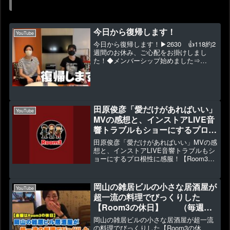
今日から復帰します！
YouTube
今日から復帰します！▶2630 👍118約2
週間のお休み、ご心配をお掛けしまし
た！◆メンバーシップ始めました⇒
◆2023年1月～新作グッズ販売 ⇒ ◆視聴
者投稿 ⇒ ◆出演依頼・お仕事依頼 ⇒ ◆
寄付・お手紙・プレゼント送付 ⇒ ◆広
告掲...
田原俊彦「愛だけがあればいい」
YouTube
MVの感想と、インストアLIVE音
響トラブルもショーにするプロ根
性に感服！【Room3の見れるラ
田原俊彦「愛だけがあればいい」MVの感
ジオ】 （アリオ八
想と、インストアLIVE音響トラブルもシ
ョーにするプロ根性に感服！【Room3の
尾 抱きしめてTONIGHT ごめ
見れるラジオ】 （アリオ八
んよ涙）
尾 抱きしめてTONIGHT ごめんよ涙）
▶1156 👍114今回は歌で聴かせる大人
岡山の雑居ビルの小さな居酒屋が
YouTube
な...
超一流の料理でびっくりした
【Room3の休日】 （毎週金
曜日は旅行・行楽・グルメなどの
岡山の雑居ビルの小さな居酒屋が超一流
遊びの動画になります）
の料理でびっくりした【Room3の休