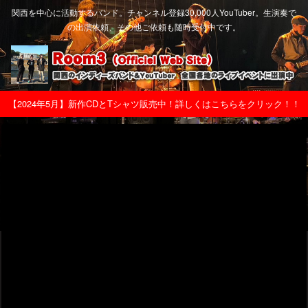
関西を中心に活動するバンド。チャンネル登録30,000人YouTuber。生演奏で
の出演依頼、その他ご依頼も随時受付中です。
【2024年5月】新作CDとTシャツ販売中！詳しくはこちらをクリック！！